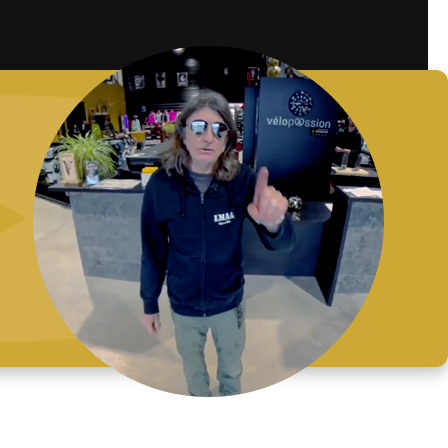
×
×
×
×