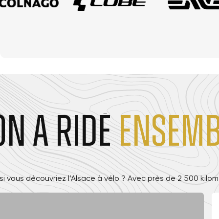
On
a
ridé
ensemb
 si vous découvriez l’Alsace à vélo ? Avec près de 2 500 kilom