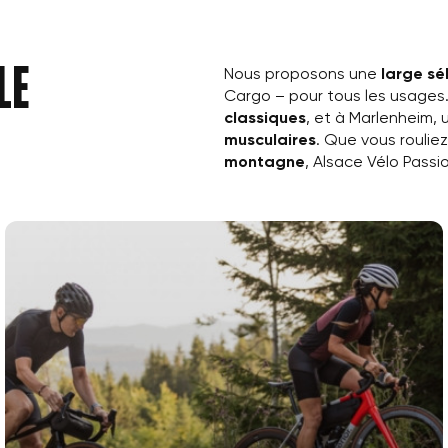
((cancelText))
Annuler
Créer une nouvelle liste
Annuler
le
((modalDeleteText))
Nous proposons une
large sé
Connexion
Créer une liste d'envies
Cargo – pour tous les usages.
classiques
, et à Marlenheim,
musculaires
. Que vous roulie
montagne
, Alsace Vélo Passio