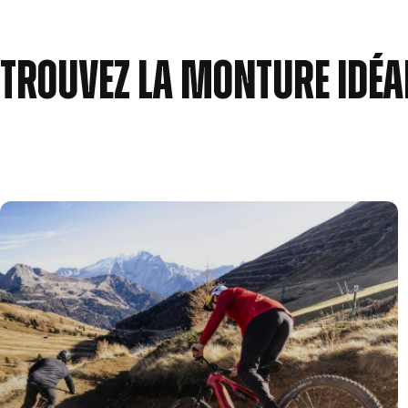
add_circle_outline
Trouvez la monture idéa