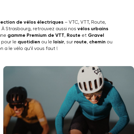
lection de vélos électriques
– VTC, VTT, Route,
 À Strasbourg, retrouvez aussi nos
vélos urbains
 une
gamme Premium de VTT
,
Route
et
Gravel
z pour le
quotidien
ou le
loisir
, sur
route
,
chemin
ou
n a le vélo qu’il vous faut !