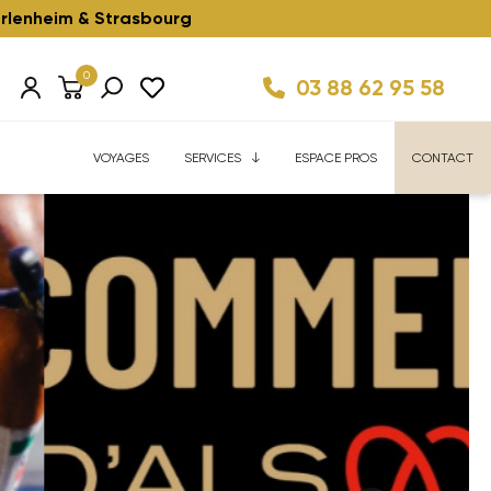
rlenheim & Strasbourg
0
03 88 62 95 58
Km/h ⚡️
ise
Velhome Service
Enfant ⚡️
Reconditionnés ⚡️
FAQ
VOYAGES
SERVICES
ESPACE PROS
CONTACT