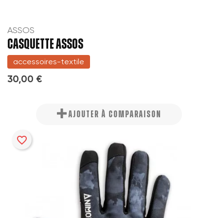
ASSOS
CASQUETTE ASSOS
accessoires-textile
30,00 €
AJOUTER À COMPARAISON
favorite_border