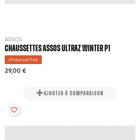
ASSOS
CHAUSSETTES ASSOS ULTRAZ WINTER P1
chaussettes
29,00 €
AJOUTER À COMPARAISON
favorite_border