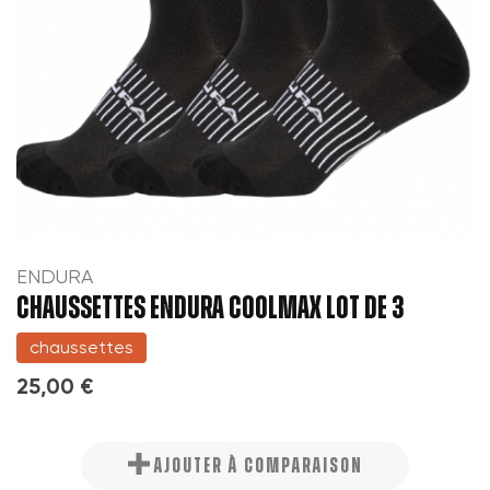
((cancelText))
Annuler
Créer une nouvelle liste
add_circle_outline
Annuler
((modalDeleteText))
Connexion
Créer une liste d'envies
ENDURA
CHAUSSETTES ENDURA COOLMAX LOT DE 3
chaussettes
25,00 €
AJOUTER À COMPARAISON