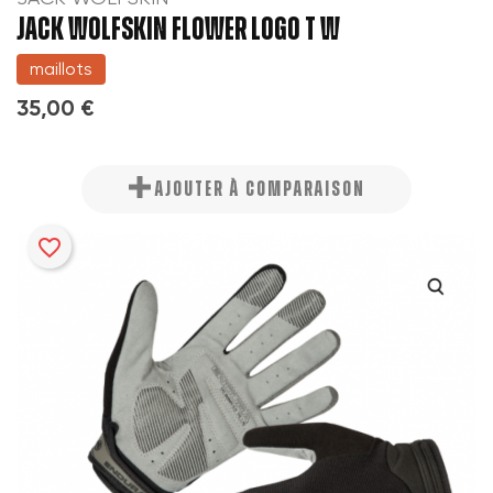
JACK WOLFSKIN FLOWER LOGO T W
maillots
35,00 €
AJOUTER À COMPARAISON
favorite_border