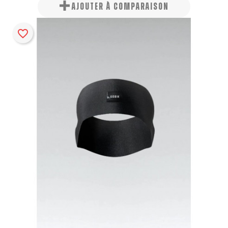
AJOUTER À COMPARAISON
favorite_border