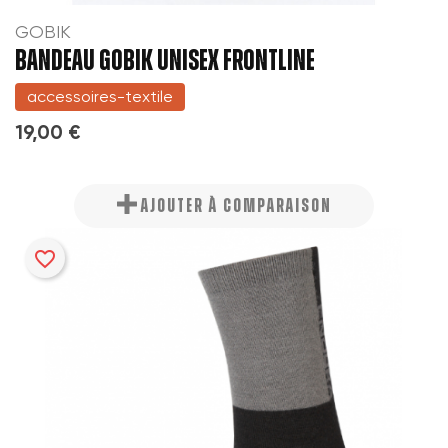
GOBIK
BANDEAU GOBIK UNISEX FRONTLINE
accessoires-textile
19,00 €
AJOUTER À COMPARAISON
favorite_border