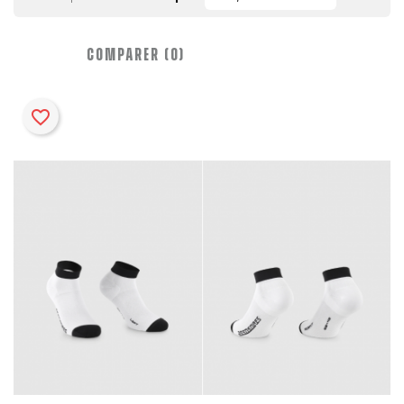
COMPARER (
0
)‎
favorite_border