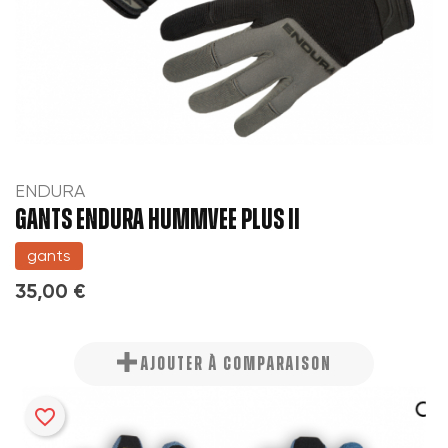
ENDURA
GANTS ENDURA HUMMVEE PLUS II
gants
35,00 €
AJOUTER À COMPARAISON
favorite_border