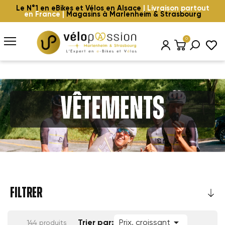
Le N°1 en eBikes et Vélos en Alsace
| Livraison partout
en France |
Magasins à Marlenheim & Strasbourg
0
Vêtements
FILTRER

Trier par:
Prix, croissant
144 produits