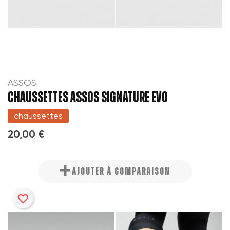
ASSOS
CHAUSSETTES ASSOS SIGNATURE EVO
chaussettes
20,00 €
AJOUTER À COMPARAISON
favorite_border