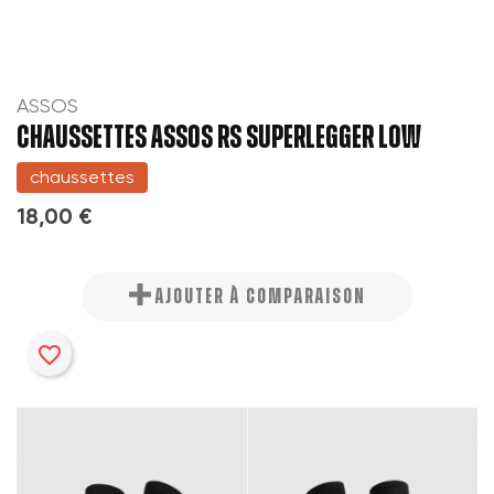
ASSOS
CHAUSSETTES ASSOS RS SUPERLEGGER LOW
chaussettes
18,00 €
AJOUTER À COMPARAISON
favorite_border