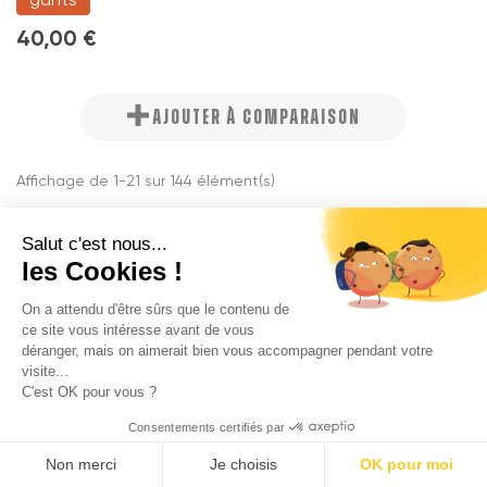
40,00 €
AJOUTER À COMPARAISON
Affichage de 1-21 sur 144 élément(s)
1

Suivant
2
3
…
7
Salut c'est nous...
les Cookies !

Back to top
On a attendu d'être sûrs que le contenu de
ce site vous intéresse avant de vous
déranger, mais on aimerait bien vous accompagner pendant votre
visite...
C'est OK pour vous ?
Équipez-vous pour rouler avec style et en toute
sécurité sur votre vélo électrique
Consentements certifiés par
Non merci
Je choisis
OK pour moi
Que vous soyez un vétéran des routes ou un nouvel