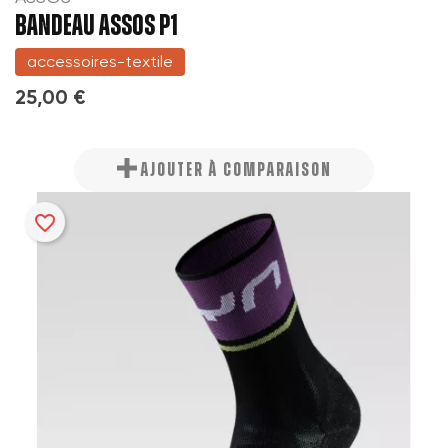
BANDEAU ASSOS P1
accessoires-textile
25,00 €
AJOUTER À COMPARAISON
favorite_border