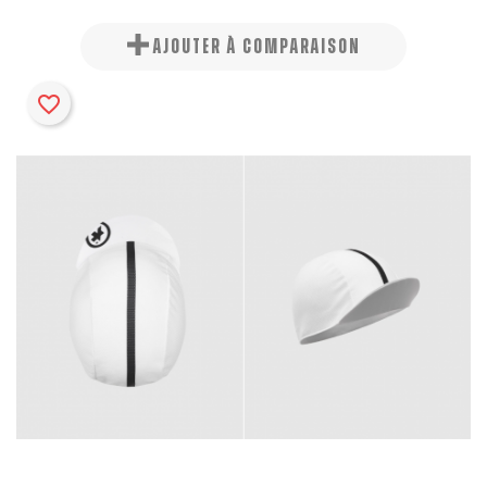
AJOUTER À COMPARAISON
favorite_border