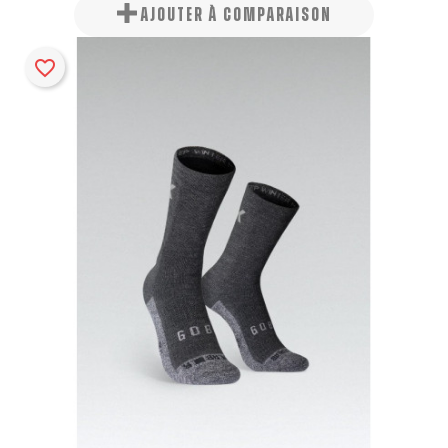
AJOUTER À COMPARAISON
favorite_border