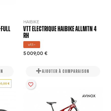
HAIBIKE
-FULL
VTT ELECTRIQUE HAIBIKE ALLMTN 4
RH
vtt-
5 009,00 €
ON
AJOUTER À COMPARAISON
favorite_border
30,00 €