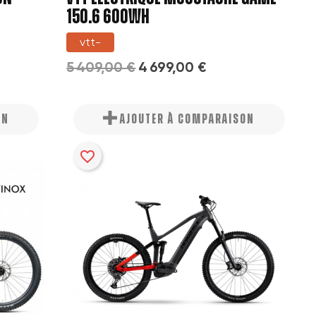
150.6 600WH
vtt-
5 409,00 €
4 699,00 €
ON
AJOUTER À COMPARAISON
favorite_border
×
×
×
×