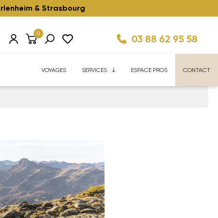
rlenheim & Strasbourg
0
03 88 62 95 58
Km/h ⚡️
ise
Velhome Service
Enfant ⚡️
Reconditionnés ⚡️
FAQ
VOYAGES
SERVICES
ESPACE PROS
CONTACT