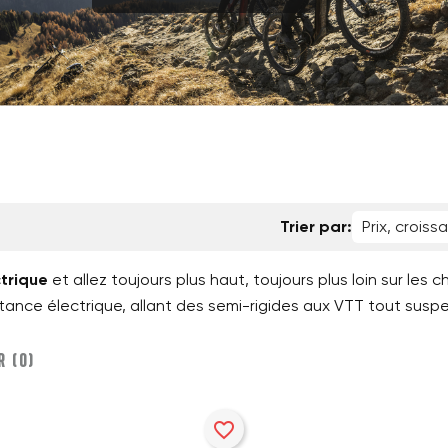
Trier par:
Prix, croiss
ctrique
et allez toujours plus haut, toujours plus loin sur le
ance électrique, allant des semi-rigides aux VTT tout suspe
 (
0
)‎
favorite_border