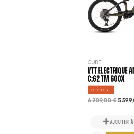
CUBE
VTT ELECTRIQUE A
C:62 TM 600X
e-bikes-
6 209,00 €
5 599
AJOUTER 