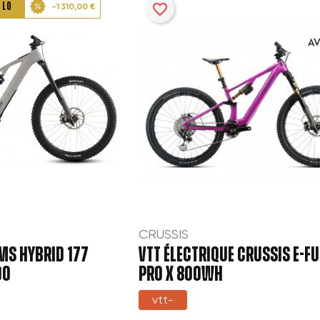
ÉLO
favorite_border
-1 310,00 €
CRUSSIS
MS HYBRID 177
VTT ÉLECTRIQUE CRUSSIS E-FUL
00
PRO X 800WH
vtt-