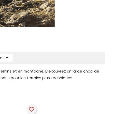

ant
s chemins et en montagne. Découvrez un large choix de
ndus pour les terrains plus techniques.
favorite_border