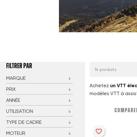
FILTRER PAR
14 produits
MARQUE
Achetez
un VTT éle
PRIX
modèles VTT à assist
ANNÉE
COMPARER
UTILISATION
TYPE DE CADRE
favorite_border
MOTEUR