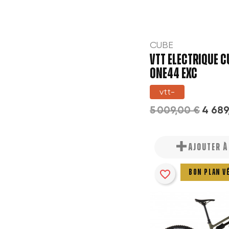
add_circle_outline
CUBE
VTT ELECTRIQUE C
ONE44 EXC
vtt-
5 009,00 €
4 689
AJOUTER 
favorite_border
BON PLAN V