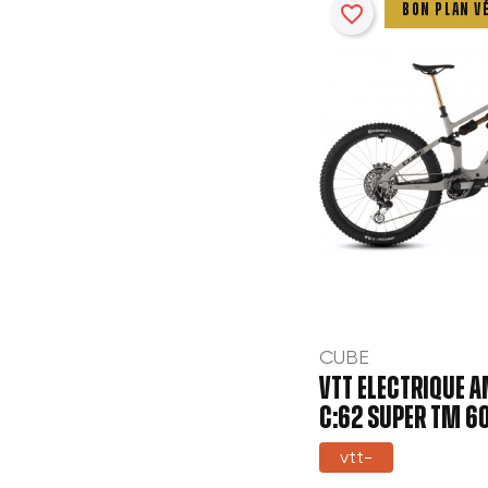
favorite_border
BON PLAN V
CUBE
VTT ELECTRIQUE A
C:62 SUPER TM 6
vtt-