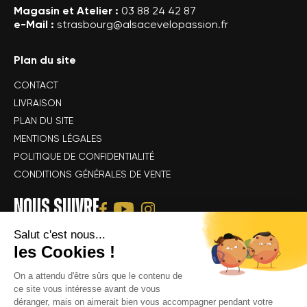
Magasin et Atelier :
03 88 24 42 87
e-Mail :
strasbourg@alsacevelopassion.fr
Plan du site
CONTACT
LIVRAISON
PLAN DU SITE
MENTIONS LÉGALES
POLITIQUE DE CONFIDENTIALITÉ
CONDITIONS GÉNÉRALES DE VENTE
NOUS SUIVRE
Salut c'est nous...
les Cookies !
On a attendu d'être sûrs que le contenu de
ce site vous intéresse avant de vous
déranger, mais on aimerait bien vous accompagner pendant votre
Tous droits réservés Alsace Velo Passion © -
Achat & location de vélos