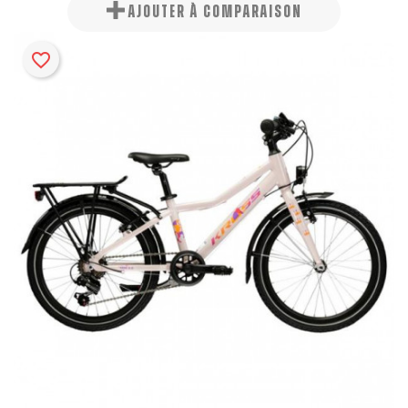
AJOUTER À COMPARAISON
favorite_border