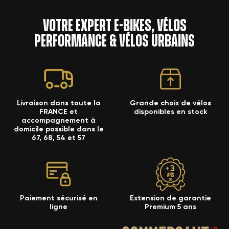
Votre expert e-bikes, vélos
performance & vélos urbains
×
Créer une liste d'envies
×
×
Connexion
((modalTitle))
Nom de la liste d'envies
Vous devez être connecté pour ajouter des produits à
Livraison dans toute la
Grande choix de vélos
×
((confirmMessage))
Ajouter à ma liste d'envies
FRANCE et
disponibles en stock
votre liste d'envies.
accompagnement à
domicile possible dans le
67, 68, 54 et 57
((cancelText))
Annuler
Créer une nouvelle liste
add_circle_outline
Annuler
((modalDeleteText))
Connexion
Créer une liste d'envies
Paiement sécurisé en
Extension de garantie
ligne
Premium 5 ans