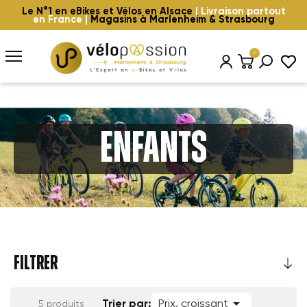
Le N°1 en eBikes et Vélos en Alsace
| Livraison partout
en France |
Magasins à Marlenheim & Strasbourg
0
Enfants
FILTRER

Trier par:
Prix, croissant
5 produits