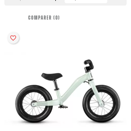
COMPARER (
0
)‎
favorite_border