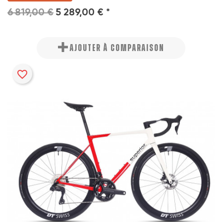
6 819,00 €
5 289,00 € *
AJOUTER À COMPARAISON
favorite_border