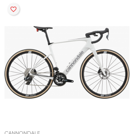
favorite_border
CANNONDALE