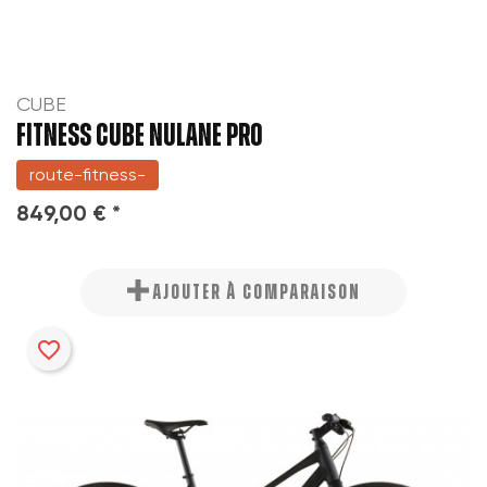
CUBE
FITNESS CUBE NULANE PRO
route-fitness-
849,00 € *
AJOUTER À COMPARAISON
favorite_border