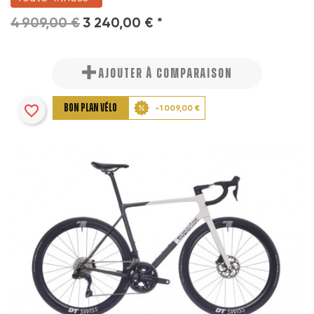
4 909,00 €
3 240,00 € *
AJOUTER À COMPARAISON
favorite_border
BON PLAN VÉLO
-1 009,00 €