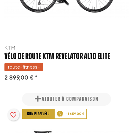
KTM
VÉLO DE ROUTE KTM REVELATOR ALTO ELITE
route-fitness-
2 899,00 € *
AJOUTER À COMPARAISON
favorite_border
BON PLAN VÉLO
-1 659,00 €