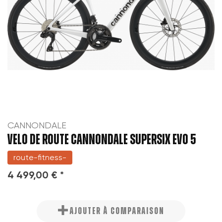
((cancelText))
Annuler
Créer une nouvelle liste
add_circle_outline
Annuler
((modalDeleteText))
Connexion
Créer une liste d'envies
CANNONDALE
VELO DE ROUTE CANNONDALE SUPERSIX EVO 5
route-fitness-
4 499,00 € *
AJOUTER À COMPARAISON