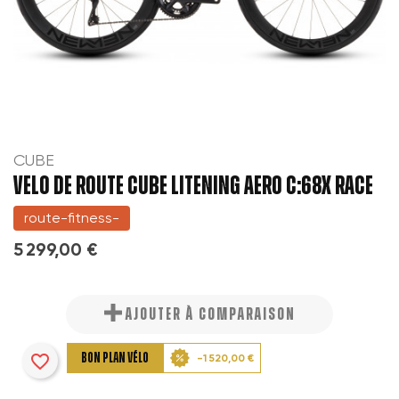
CUBE
VELO DE ROUTE CUBE LITENING AERO C:68X RACE
route-fitness-
5 299,00 €
AJOUTER À COMPARAISON
favorite_border
BON PLAN VÉLO
-1 520,00 €