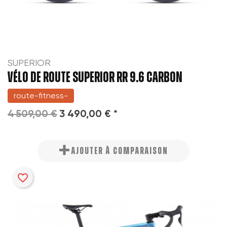
SUPERIOR
VÉLO DE ROUTE SUPERIOR RR 9.6 CARBON
route-fitness-
4 509,00 €
3 490,00 € *
AJOUTER À COMPARAISON
favorite_border