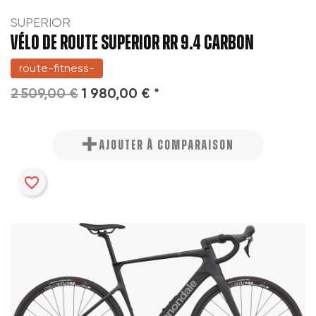
SUPERIOR
VÉLO DE ROUTE SUPERIOR RR 9.4 CARBON
route-fitness-
2 509,00 €
1 980,00 € *
AJOUTER À COMPARAISON
favorite_border