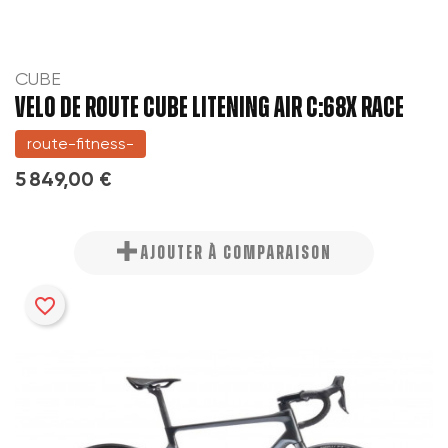
CUBE
VELO DE ROUTE CUBE LITENING AIR C:68X RACE
route-fitness-
5 849,00 €
AJOUTER À COMPARAISON
favorite_border