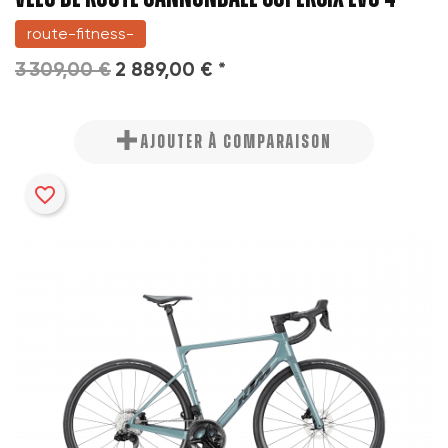
route-fitness-
3 309,00 €
2 889,00 € *
AJOUTER À COMPARAISON
favorite_border