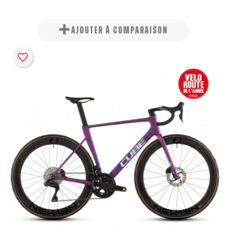
AJOUTER À COMPARAISON
favorite_border