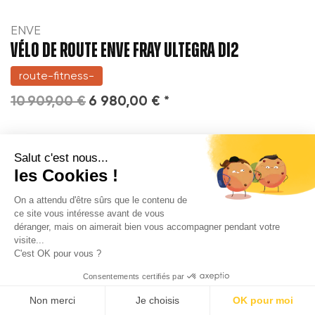
ENVE
VÉLO DE ROUTE ENVE FRAY ULTEGRA DI2
route-fitness-
10 909,00 €
6 980,00 € *
AJOUTER À COMPARAISON
Salut c'est nous...
les Cookies !
Affichage de 1-21 sur 26 élément(s)
On a attendu d'être sûrs que le contenu de
ce site vous intéresse avant de vous
1

Suivant
2
déranger, mais on aimerait bien vous accompagner pendant votre
visite...
C'est OK pour vous ?

Back to top
Consentements certifiés par
Non merci
Je choisis
OK pour moi