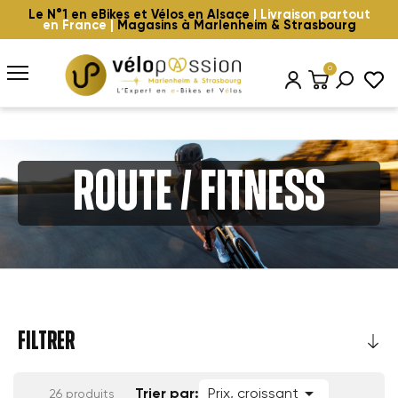
Le N°1 en eBikes et Vélos en Alsace
| Livraison partout
en France |
Magasins à Marlenheim & Strasbourg
0
Route / Fitness
FILTRER

Trier par:
Prix, croissant
26 produits