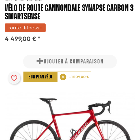
VÉLO DE ROUTE CANNONDALE SYNAPSE CARBON 3
SMARTSENSE
route-fitness-
4 499,00 € *
AJOUTER À COMPARAISON
favorite_border
BON PLAN VÉLO
-1 509,00 €