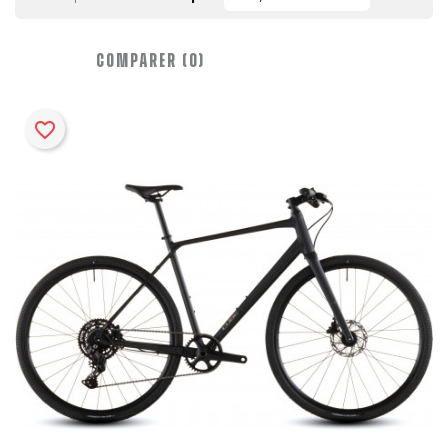
COMPARER (
0
)‎
favorite_border