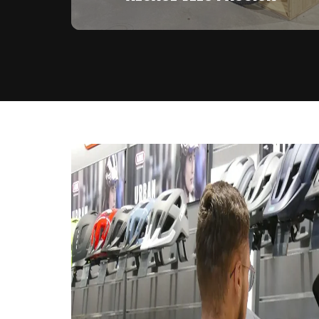
- MARLENHEIM -
25, rue des Près -
03 88 62 95 58