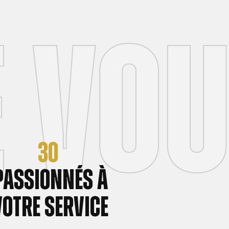
e vo
30
passionnés à
votre service