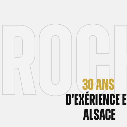
roch
30 ans
d'exérience 
Alsace