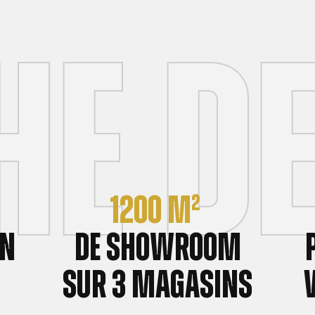
e d
1200 m²
en
de showroom
sur 3 magasins