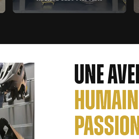
- MARLENHEIM -
25, rue des Près -
03 88 93 97 98
Une ave
humain
passio