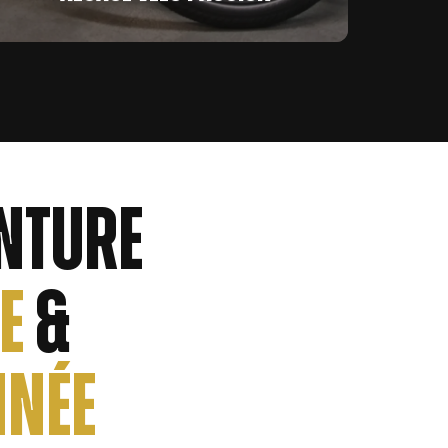
- STRASBOURG -
1, rue des Sœurs -
03 88 24 42 87
nture
e
&
nnée