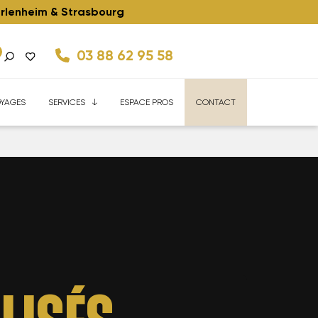
rlenheim & Strasbourg
03 88 62 95 58
kes 45Km/h
ise
Velhome Service
Enfant
FAQ
Reconditionnés
YAGES
SERVICES
ESPACE PROS
CONTACT