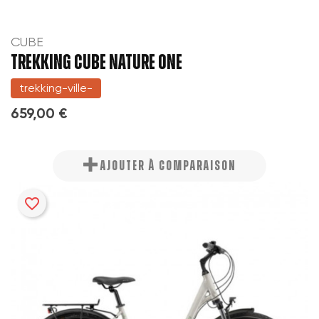
CUBE
TREKKING CUBE NATURE ONE
trekking-ville-
659,00 €
AJOUTER À COMPARAISON
favorite_border