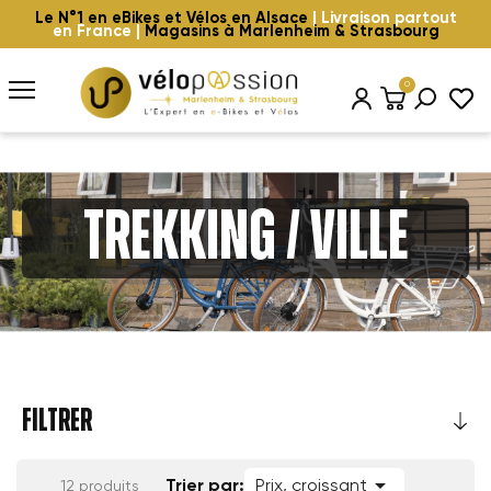
Le N°1 en eBikes et Vélos en Alsace
| Livraison partout
en France |
Magasins à Marlenheim & Strasbourg
0
Trekking / Ville
FILTRER

Trier par:
Prix, croissant
12 produits