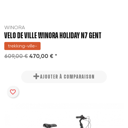
WINORA
VELO DE VILLE WINORA HOLIDAY N7 GENT
trekking-ville-
609,00 €
470,00 € *
AJOUTER À COMPARAISON
favorite_border