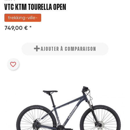
VTC KTM TOURELLA OPEN
trekking-ville-
749,00 € *
AJOUTER À COMPARAISON
favorite_border