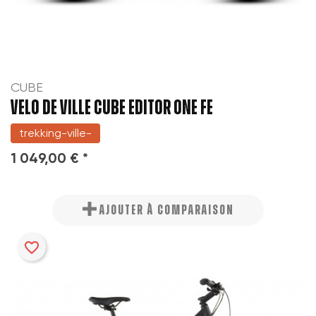
CUBE
VELO DE VILLE CUBE EDITOR ONE FE
trekking-ville-
1 049,00 € *
AJOUTER À COMPARAISON
favorite_border