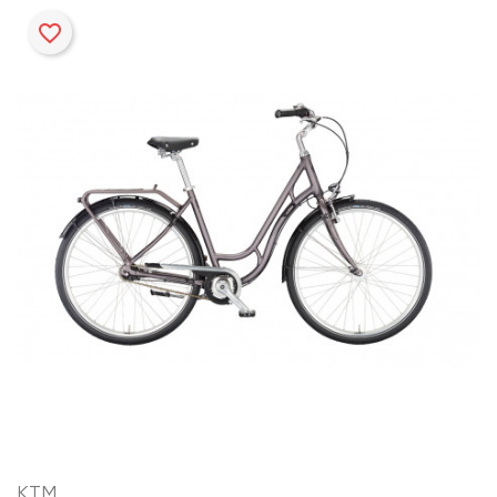
favorite_border
KTM