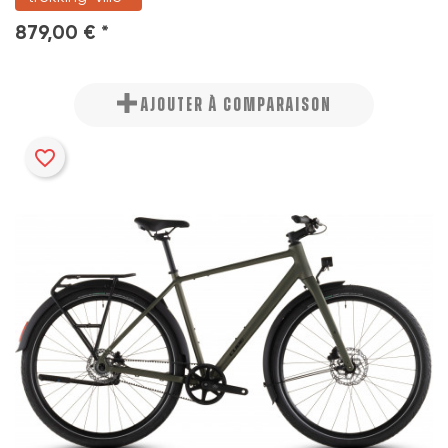
879,00 € *
AJOUTER À COMPARAISON
favorite_border