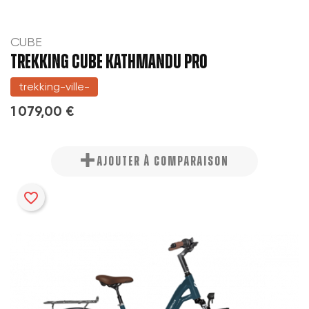
CUBE
TREKKING CUBE KATHMANDU PRO
trekking-ville-
1 079,00 €
AJOUTER À COMPARAISON
favorite_border