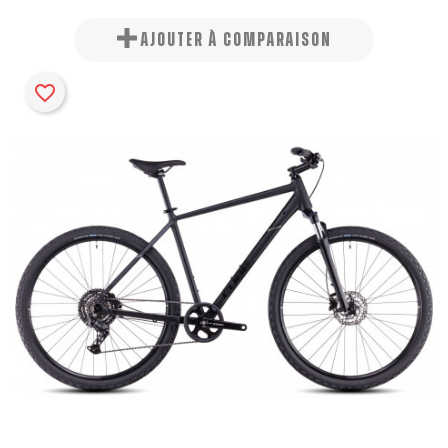
AJOUTER À COMPARAISON
favorite_border