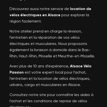
Découvrez aussi notre service de
location de
vélos électriques en Alsace
pour explorer la
région facilement.
Notre atelier prend en charge la révision,
l’entretien et la réparation de vos vélos
électriques et musculaires. Nous proposons
également la livraison à domicile dans le Bas-
Rhin, Haut-Rhin, Moselle et Meurthe-et-Moselle.
Avec plus de 10 ans d’expérience,
Alsace Vélo
×
Créer une liste d'envies
×
Passion
est votre expert local pour l’achat,
×
Connexion
((modalTitle))
l’entretien et la location de vélos électriques,
urbains, cargo et musculaires en Alsace.
Nom de la liste d'envies
Vous devez être connecté pour ajouter des produits à
×
((confirmMessage))
Ajouter à ma liste d'envies
votre liste d'envies.
Consultez notre site pour connaître les aides à
l’achat et les conditions de reprise de vélos