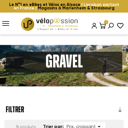
Le N°1 en eBikes et Vélos en Alsace
| Livraison partout
en France |
Magasins à Marlenheim & Strasbourg
0
Gravel
FILTRER

Trier par:
Prix, croissant
16 produits