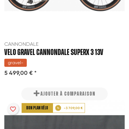
CANNONDALE
VELO GRAVEL CANNONDALE SUPERX 3 13v
gravel-
5 499,00 € *
AJOUTER À COMPARAISON
favorite_border
BON PLAN VÉLO
-3 709,00 €