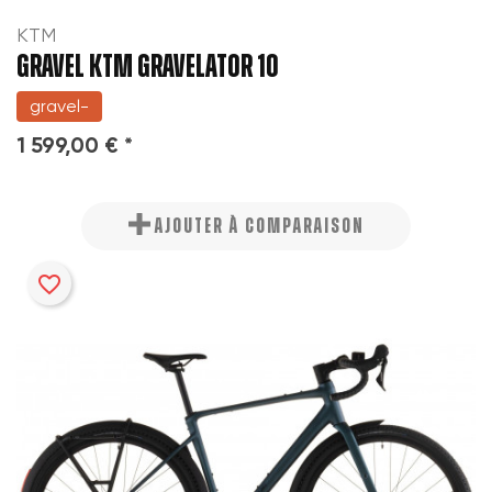
KTM
GRAVEL KTM GRAVELATOR 10
gravel-
1 599,00 € *
AJOUTER À COMPARAISON
favorite_border