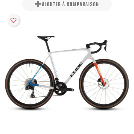
AJOUTER À COMPARAISON
favorite_border