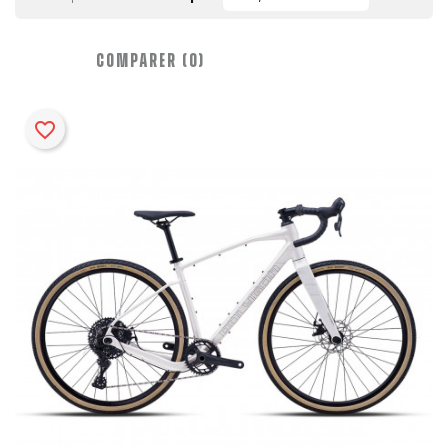
COMPARER (
0
)‎
favorite_border