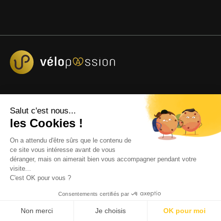
Le numéro 1 du Vélo Électrique en Alsace et l’Expert
Salut c'est nous...
en Vélos Musculaires
les Cookies !
Alsace Vélo Passion
, numéro 1 du
vélo électrique
,
On a attendu d'être sûrs que le contenu de
vous présente un large catalogue de
vélos
ce site vous intéresse avant de vous
électriques
, d’équipements et d’
accessoires de vélo
.
déranger, mais on aimerait bien vous accompagner pendant votre
Parmi nos nombreuses références, vous retrouverez
visite...
des
VTT électriques
, des
speedbike
, des
VTC
C'est OK pour vous ?
électriques
, des
vélos gravel électriques
, des
vélos
cargo électriques
, etc.
Consentements certifiés par
Non merci
Je choisis
OK pour moi
Nous vous proposons également une gamme de vélos