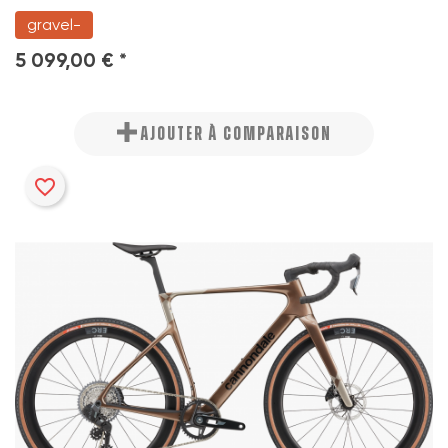
gravel-
5 099,00 € *
AJOUTER À COMPARAISON
favorite_border