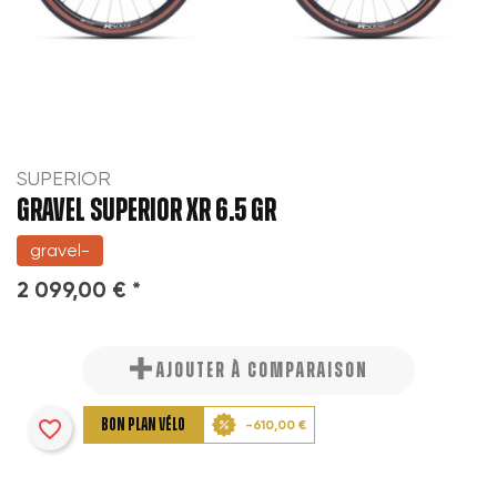
SUPERIOR
GRAVEL SUPERIOR XR 6.5 GR
gravel-
2 099,00 € *
AJOUTER À COMPARAISON
favorite_border
BON PLAN VÉLO
-610,00 €