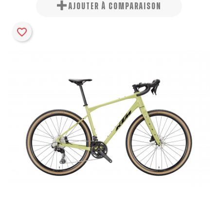
AJOUTER À COMPARAISON
favorite_border