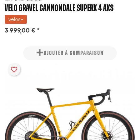
VELO GRAVEL CANNONDALE SUPERX 4 AXS
velos-
3 999,00 € *
AJOUTER À COMPARAISON
favorite_border