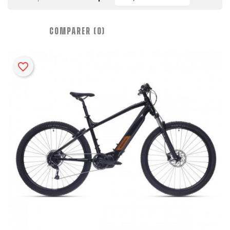
COMPARER (
0
)‎
favorite_border