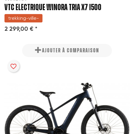
VTC ELECTRIQUE WINORA TRIA X7 I500
trekking-ville-
2 299,00 € *
AJOUTER À COMPARAISON
favorite_border