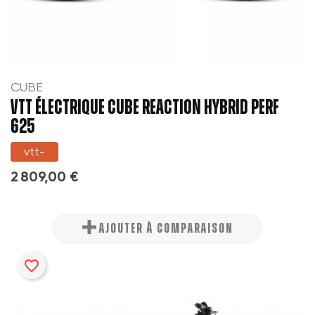
CUBE
VTT ÉLECTRIQUE CUBE REACTION HYBRID PERF
625
vtt-
2 809,00 €
AJOUTER À COMPARAISON
favorite_border