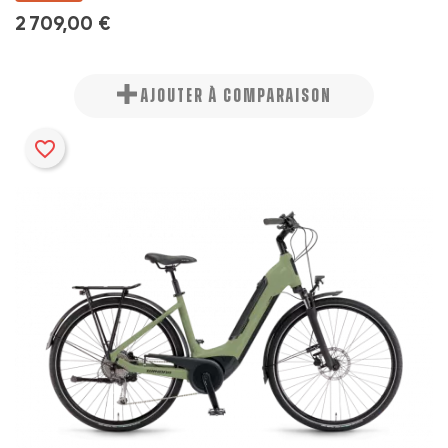
2 709,00 €
AJOUTER À COMPARAISON
favorite_border