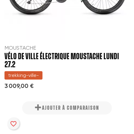
MOUSTACHE
VÉLO DE VILLE ÉLECTRIQUE MOUSTACHE LUNDI
27.2
trekking-ville-
3 009,00 €
AJOUTER À COMPARAISON
favorite_border