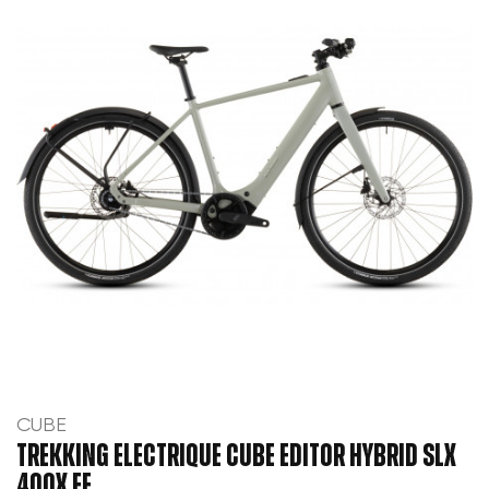
CUBE
TREKKING ELECTRIQUE CUBE EDITOR HYBRID SLX
400X FE