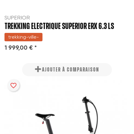
SUPERIOR
TREKKING ELECTRIQUE SUPERIOR ERX 6.3 LS
trekking-ville-
1 999,00 € *
AJOUTER À COMPARAISON
favorite_border