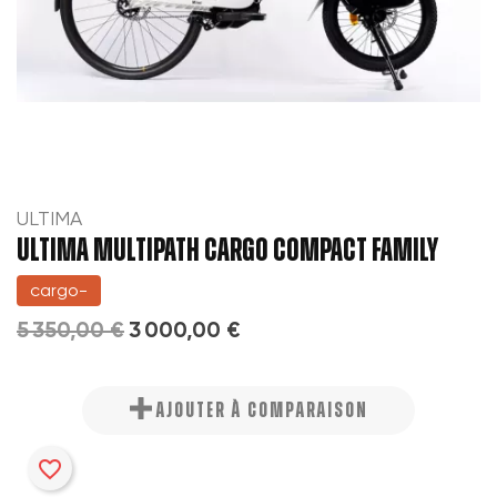
ULTIMA
ULTIMA MULTIPATH CARGO COMPACT FAMILY
cargo-
5 350,00 €
3 000,00 €
AJOUTER À COMPARAISON
favorite_border