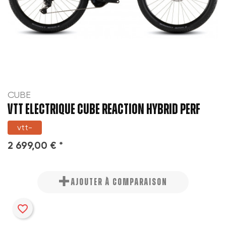
CUBE
VTT electrique CUBE REACTION HYBRID PERF
vtt-
2 699,00 € *
AJOUTER À COMPARAISON
favorite_border