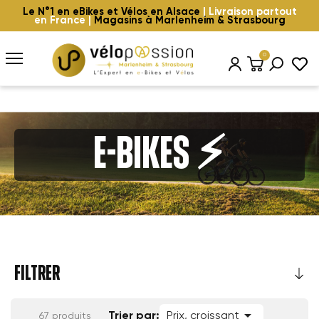
Le N°1 en eBikes et Vélos en Alsace
| Livraison partout
en France |
Magasins à Marlenheim & Strasbourg
0
E-BIKES ⚡️
FILTRER

Trier par:
Prix, croissant
67 produits