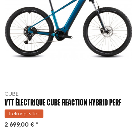
((cancelText))
Annuler
Créer une nouvelle liste
add_circle_outline
Annuler
((modalDeleteText))
Connexion
Créer une liste d'envies
CUBE
VTT électrique CUBE REACTION HYBRID PERF
trekking-ville-
2 699,00 € *