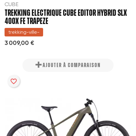
CUBE
TREKKING ELECTRIQUE CUBE EDITOR HYBRID SLX
400X FE TRAPEZE
trekking-ville-
3 009,00 €
AJOUTER À COMPARAISON
favorite_border