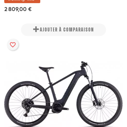
2 809,00 €
AJOUTER À COMPARAISON
favorite_border