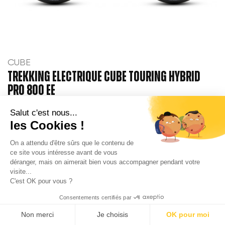
CUBE
TREKKING ELECTRIQUE CUBE TOURING HYBRID
PRO 800 EE
trekking-ville-
Salut c'est nous...
les Cookies !
3 209,00 €
On a attendu d'être sûrs que le contenu de
ce site vous intéresse avant de vous
AJOUTER À COMPARAISON
déranger, mais on aimerait bien vous accompagner pendant votre
visite...
C'est OK pour vous ?
Affichage de 1-21 sur 67 élément(s)
Consentements certifiés par
1

Suivant
2
3
4
Non merci
Je choisis
OK pour moi