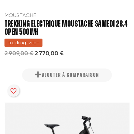
MOUSTACHE
TREKKING ELECTRIQUE MOUSTACHE SAMEDI 28.4
OPEN 500WH
trekking-ville-
2 909,00 €
2 770,00 €
AJOUTER À COMPARAISON
favorite_border