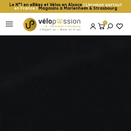
Le N°1 en eBikes et Vélos en Alsace
| Livraison partout
en France |
Magasins à Marlenheim & Strasbourg
0