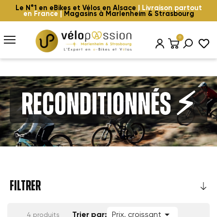
Le N°1 en eBikes et Vélos en Alsace
| Livraison partout
en France |
Magasins à Marlenheim & Strasbourg
0
Reconditionnés ⚡️
FILTRER

Trier par:
Prix, croissant
4 produits