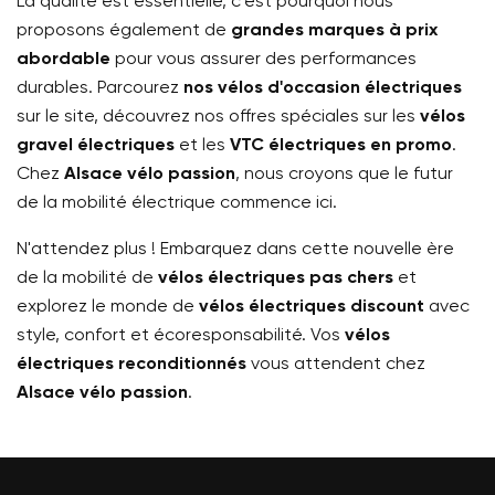
La qualité est essentielle, c'est pourquoi nous
proposons également de
grandes marques à prix
abordable
pour vous assurer des performances
durables. Parcourez
nos vélos d'occasion électriques
sur le site, découvrez nos offres spéciales sur les
vélos
gravel électriques
et les
VTC électriques en promo
.
Chez
Alsace vélo passion
, nous croyons que le futur
de la mobilité électrique commence ici.
N'attendez plus ! Embarquez dans cette nouvelle ère
de la mobilité de
vélos électriques pas chers
et
explorez le monde de
vélos électriques discount
avec
style, confort et écoresponsabilité. Vos
vélos
électriques reconditionnés
vous attendent chez
Alsace vélo passion
.
×
Créer une liste d'envies
×
×
Connexion
((modalTitle))
Nom de la liste d'envies
Vous devez être connecté pour ajouter des produits à