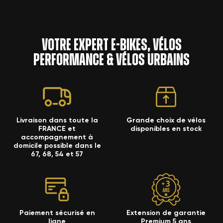
×
((confirmMessage))
Ajouter à ma liste d'envies
votre liste d'envies.
Votre expert e-bikes, vélos
((cancelText))
Annuler
Créer une nouvelle liste
add_circle_outline
Annuler
performance & vélos urbains
((modalDeleteText))
Connexion
Créer une liste d'envies
Livraison dans toute la
Grande choix de vélos
FRANCE et
disponibles en stock
accompagnement à
domicile possible dans le
67, 68, 54 et 57
Paiement sécurisé en
Extension de garantie
ligne
Premium 5 ans