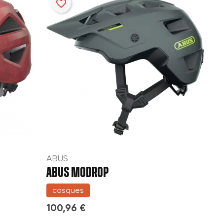
favorite_border
ABUS
ABUS MODROP
casques
100,96 €