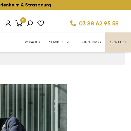
rlenheim & Strasbourg
0
03 88 62 95 58
Km/h ⚡️
ise
Velhome Service
Enfant ⚡️
Reconditionnés ⚡️
FAQ
VOYAGES
SERVICES
ESPACE PROS
CONTACT