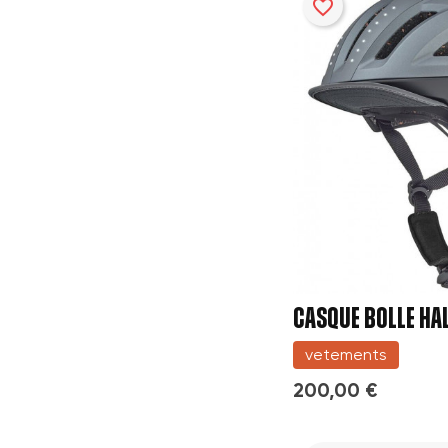
favorite_border
CASQUE BOLLE HA
vetements
200,00 €