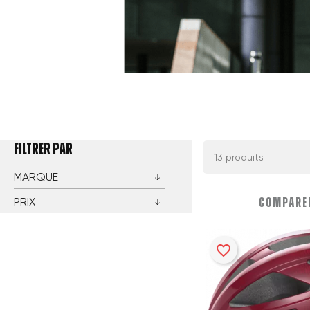
FILTRER PAR
13 produits
MARQUE
PRIX
COMPARER
favorite_border