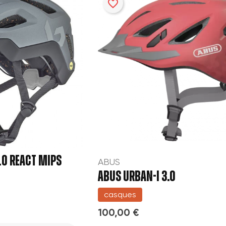
favorite_border
LO REACT MIPS
ABUS
ABUS URBAN-I 3.0
casques
100,00 €