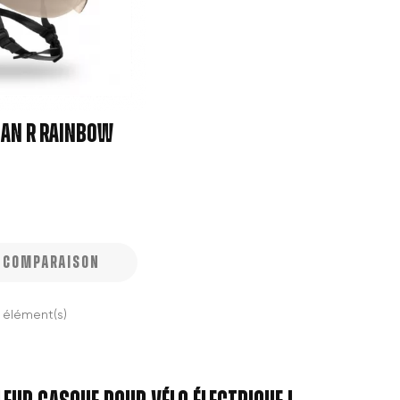
BAN R RAINBOW
À COMPARAISON
3 élément(s)