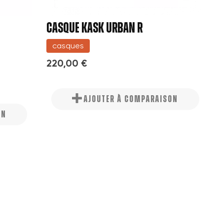
CASQUE KASK URBAN R
casques
220,00 €
AJOUTER À COMPARAISON
ON