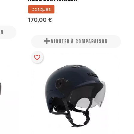
casques
170,00 €
ON
AJOUTER À COMPARAISON
favorite_border