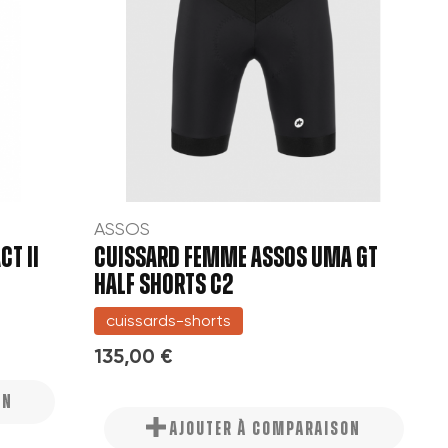
ASSOS
T II
CUISSARD FEMME ASSOS UMA GT
HALF SHORTS C2
cuissards-shorts
135,00 €
ON
AJOUTER À COMPARAISON