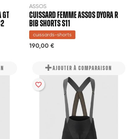
ASSOS
 GT
CUISSARD FEMME ASSOS DYORA R
C2
BIB SHORTS S11
cuissards-shorts
190,00 €
ON
AJOUTER À COMPARAISON
favorite_border