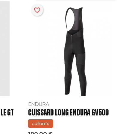
favorite_border
ENDURA
LE GT
CUISSARD LONG ENDURA GV500
collants