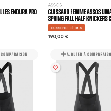
ASSOS
((cancelText))
Annuler
Créer une nouvelle liste
ELLES ENDURA PRO
CUISSARD FEMME ASSOS UMA
Annuler
SPRING FALL HALF KNICKERS 
((modalDeleteText))
Connexion
Créer une liste d'envies
cuissards-shorts
190,00 €
À COMPARAISON
AJOUTER À COMPARAIS
favorite_border