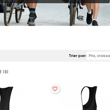
Trier par:
Prix, croiss
 (
0
)‎
favorite_border