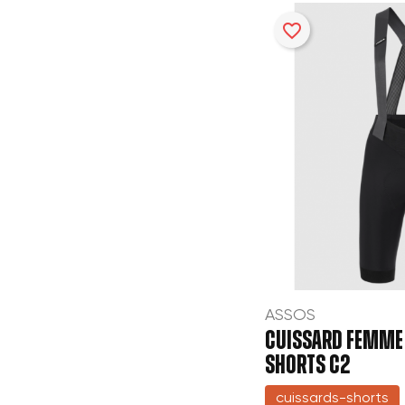
favorite_border
ASSOS
CUISSARD FEMME 
SHORTS C2
cuissards-shorts