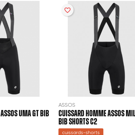
favorite_border
ASSOS
ASSOS UMA GT BIB
CUISSARD HOMME ASSOS MIL
BIB SHORTS C2
cuissards-shorts