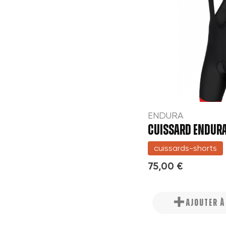
ENDURA
CUISSARD ENDURA
cuissards-shorts
75,00 €
AJOUTER 