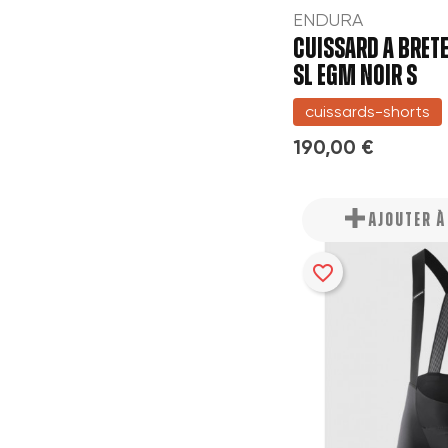
ENDURA
add_circle_outline
CUISSARD A BRET
SL EGM NOIR S
cuissards-shorts
190,00 €
AJOUTER 
favorite_border