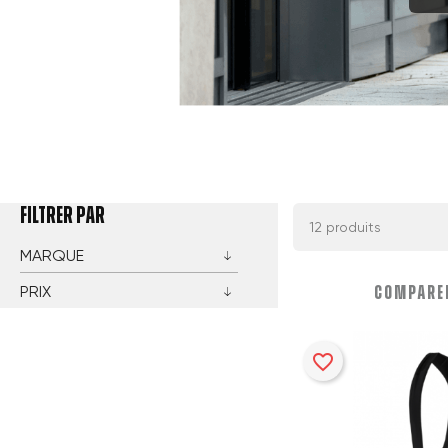
FILTRER PAR
12 produits
MARQUE
PRIX
COMPARER
favorite_border