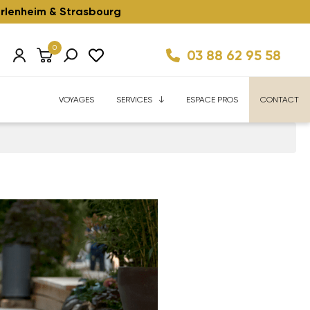
rlenheim & Strasbourg
0
03 88 62 95 58
Km/h ⚡️
ise
Velhome Service
Enfant ⚡️
Reconditionnés ⚡️
FAQ
VOYAGES
SERVICES
ESPACE PROS
CONTACT