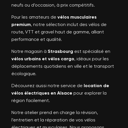
neufs ou d’occasion, à prix compétitifs.
Pour les amateurs de
vélos musculaires
premium
, notre sélection inclut des vélos de
route, VTT et gravel haut de gamme, alliant
performance et qualité.
Notre magasin à
Strasbourg
est spécialisé en
×
Créer une liste d'envies
×
vélos urbains et vélos cargo
, idéaux pour les
×
Connexion
((modalTitle))
déplacements quotidiens en ville et le transport
écologique.
Nom de la liste d'envies
Vous devez être connecté pour ajouter des produits à
×
((confirmMessage))
Ajouter à ma liste d'envies
votre liste d'envies.
Découvrez aussi notre service de
location de
vélos électriques en Alsace
pour explorer la
région facilement.
((cancelText))
Annuler
Créer une nouvelle liste
add_circle_outline
Annuler
Notre atelier prend en charge la révision,
((modalDeleteText))
Connexion
l’entretien et la réparation de vos vélos
Créer une liste d'envies
électriques et musculaires. Nous proposons