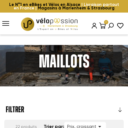
Le N°1 en eBikes et Vélos en Alsace
| Livraison partout
en France |
Magasins à Marlenheim & Strasbourg
0
Maillots
FILTRER

Trier par:
Prix, croissant
22 produits