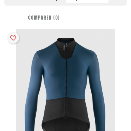
COMPARER (
0
)‎
favorite_border