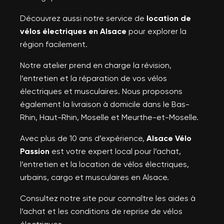
Découvrez aussi notre service de
location de
vélos électriques en Alsace
pour explorer la
région facilement.
Notre atelier prend en charge la révision,
l’entretien et la réparation de vos vélos
électriques et musculaires. Nous proposons
également la livraison à domicile dans le Bas-
Rhin, Haut-Rhin, Moselle et Meurthe-et-Moselle.
Avec plus de 10 ans d’expérience,
Alsace Vélo
×
Créer une liste d'envies
×
Passion
est votre expert local pour l’achat,
×
Connexion
((modalTitle))
l’entretien et la location de vélos électriques,
urbains, cargo et musculaires en Alsace.
Nom de la liste d'envies
Vous devez être connecté pour ajouter des produits à
×
((confirmMessage))
Ajouter à ma liste d'envies
votre liste d'envies.
Consultez notre site pour connaître les aides à
l’achat et les conditions de reprise de vélos