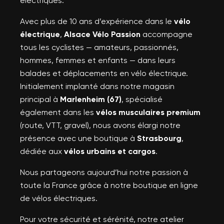
électriques.
((cancelText))
Annuler
Créer une nouvelle liste
add_circle_outline
Annuler
Avec plus de 10 ans d’expérience dans le
vélo
((modalDeleteText))
Connexion
électrique
,
Alsace Vélo Passion
accompagne
Créer une liste d'envies
tous les cyclistes — amateurs, passionnés,
hommes, femmes et enfants — dans leurs
balades et déplacements en vélo électrique.
Initialement implanté dans notre magasin
principal à
Marlenheim (67)
, spécialisé
également dans les
vélos musculaires premium
(route, VTT, gravel), nous avons élargi notre
présence avec une boutique à
Strasbourg
,
dédiée aux
vélos urbains et cargos
.
Nous partageons aujourd’hui notre passion à
toute la France grâce à notre boutique en ligne
de vélos électriques.
Pour votre sécurité et sérénité, notre atelier