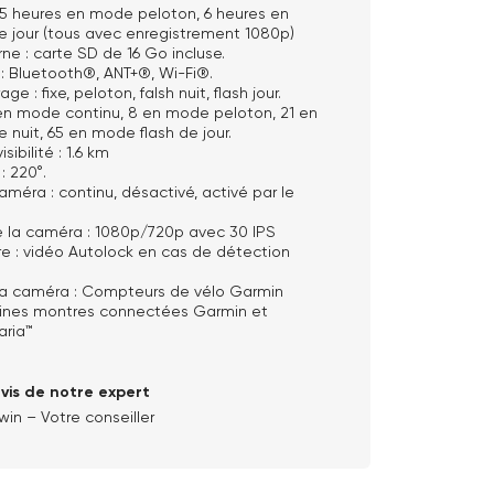
, 5 heures en mode peloton, 6 heures en
e jour (tous avec enregistrement 1080p)
ne : carte SD de 16 Go incluse.
: Bluetooth®, ANT+®, Wi-Fi®.
ge : fixe, peloton, falsh nuit, flash jour.
en mode continu, 8 en mode peloton, 21 en
 nuit, 65 en mode flash de jour.
sibilité : 1.6 km
: 220°.
méra : continu, désactivé, activé par le
 la caméra : 1080p/720p avec 30 IPS
e : vidéo Autolock en cas de détection
la caméra : Compteurs de vélo Garmin
ines montres connectées Garmin et
aria™
avis de notre expert
win – Votre conseiller