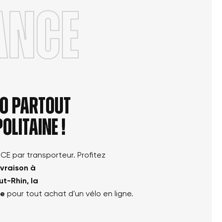
ANCE
élo partout
olitaine !
NCE par transporteur. Profitez
ivraison à
ut-Rhin, la
le
pour tout achat d'un vélo en ligne.