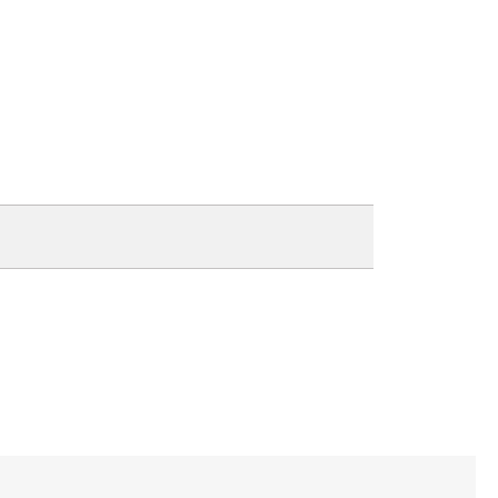
×
×
×