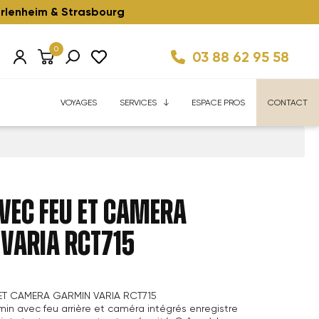
rlenheim & Strasbourg
0
03 88 62 95 58
Km/h ⚡️
ise
Velhome Service
Enfant ⚡️
Reconditionnés ⚡️
FAQ
VOYAGES
SERVICES
ESPACE PROS
CONTACT
VEC FEU ET CAMERA
VARIA RCT715
ET CAMERA GARMIN VARIA RCT715
min avec feu arrière et caméra intégrés enregistre