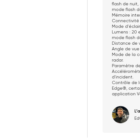
flash de nuit
mode flash d
Mémoire inter
Connectivité 
Mode d'éclaira
Lumens : 20 
mode flash de
Distance de vi
Angle de vue 
Mode de la ca
radar.
Paramètre de
Accéléromètr
d'incident.
Contrôle de 
Edge®, certa
application V
L’
Ed