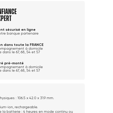
nfiance
xpert
nt sécurisé en ligne
otre banque partenaire
son dans toute la FRANCE
ompagnement à domicile
e dans le 67, 68, 54 et 57
ivré pré-monté
ompagnement à domicile
e dans le 67, 68, 54 et 57
ysiques : 106.5 x 42.0 x 31.9 mm.
thium-ion, rechargeable.
 la batterie : 4 heures en mode continu ou