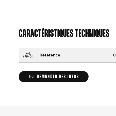
Caractéristiques techniques
Référence
0
DEMANDER DES INFOS
Crée
Con
Nom
Vo
Ajou
d'e