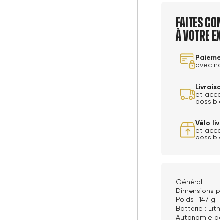
Faites co
à votre e
Paieme
avec n
Livrai
et acc
possibl
Vélo l
et acc
possibl
Général :
Dimensions ph
Poids : 147 g.
Batterie : Li
Autonomie de