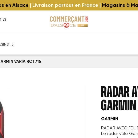
los en Alsace
| Livraison partout en France |
Magasins à Ma
s à
eim
 ⚡️
quipe
Trekking / Ville
Vélos cargo et urbains à Strasbourg
Gravel-Route ⚡️
Extension de garantie
Enfants
Mini-Pliables ⚡️
Reconditionnés
Leasing Zenride
Speed bikes 45
Repr
SINS
ARMIN VARIA RCT715
RADAR A
GARMIN 
GARMIN
RADAR AVEC FEU 
Le radar vélo Gar