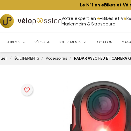
Le N°1 en eBikes et Vé
Votre expert en
e
-Bikes et V
é
lo
Marlenheim & Strasbourg
BONS PLANS ⚡️
BONS PLANS
Composants de vélos
E-bikes à Marlenheim
Ateliers
Aide à l'achat
VTT
VTT ⚡️
Vélos performance à Marlenh
Gravel
Accessoires
Trekking - Ville ⚡️
Assurance Bicytrust
Route / Fitness
Vêtements
Cargo
É
E-BIKES ⚡️
VÉLOS
ÉQUIPEMENTS
LOCATION
MAGA
ueil
ÉQUIPEMENTS
Accessoires
RADAR AVEC FEU ET CAMERA G
favorite_border