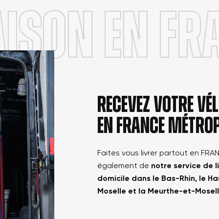
AISON en FR
Annuler
Créer une nouvelle liste
Annuler
Connexion
Créer une liste d'envies
Recevez votre v
en france métrop
Faites vous livrer partout en FRA
également de
notre service de l
domicile dans le Bas-Rhin, le Ha
Moselle et la Meurthe-et-Mosel