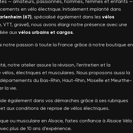
stes — amateurs, passionnés, hommes, femmes et enfants —
cements en vélo électrique. Initialement implanté dans
rlenheim (67)
, spécialisé également dans les
vélos
e, VTT, gravel), nous avons élargi notre présence avec une
diée aux
vélos urbains et cargos
.
 notre passion à toute la France grâce à notre boutique en
é, notre atelier assure la révision, l’entretien et la
 vélos, électriques et musculaires. Nous proposons aussi la
es départements du Bas-Rhin, Haut-Rhin, Moselle et Meurthe-
r la vie.
uide également dans vos démarches grâce à ses rubriques
et aux conditions de reprise de vélos électriques.
rique ou musculaire en Alsace, faites confiance à Alsace Vélo
avec plus de 10 ans d’expérience.