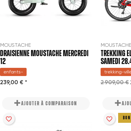
MOUSTACHE
MOUSTACH
DRAISIENNE MOUSTACHE MERCREDI
TREKKING E
12
SAMEDI 28.
enfants-
trekking-vill
239,00 € *
2 909,00 €
AJOUTER À COMPARAISON
AJO
favorite_border
favorite_border
BON