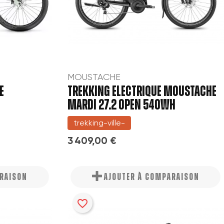
MOUSTACHE
E
TREKKING ELECTRIQUE MOUSTACHE
MARDI 27.2 OPEN 540WH
trekking-ville-
3 409,00 €
ARAISON
AJOUTER À COMPARAISON
favorite_border