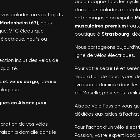
accompagne tous les cycli
dans leurs balades et dépla
 vos balades ou vos trajets
notre magasin principal à
Ma
Marlenheim (67)
, nous
musculaires premium
(rout
que, VTC électrique,
boutique à
Strasbourg
, dé
o électrique, neufs ou
Nous partageons aujourd’hui
ligne de vélos électriques.
lection inclut des vélos de
qualité.
Pour votre sécurité et sérénit
réparation de tous types de
s et vélos cargo
, idéaux
livraison à domicile dans l
ologique.
et-Moselle, pour vous facilite
iques en Alsace
pour
Alsace Vélo Passion vous g
dédiées aux aides à l’achat 
éparation de vos vélos
Pour l’achat d’un vélo élect
raison à domicile dans le
Passion, votre expert local 