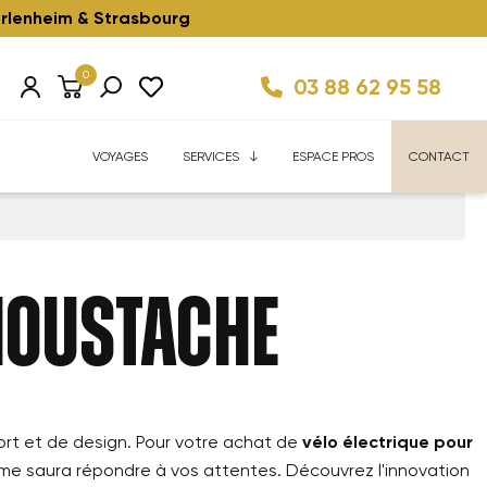
rlenheim & Strasbourg
0
03 88 62 95 58
Km/h ⚡️
ise
Velhome Service
Enfant ⚡️
Reconditionnés ⚡️
FAQ
VOYAGES
SERVICES
ESPACE PROS
CONTACT
MOUSTACHE
fort et de design. Pour votre achat de
vélo électrique pour
mme saura répondre à vos attentes. Découvrez l'innovation