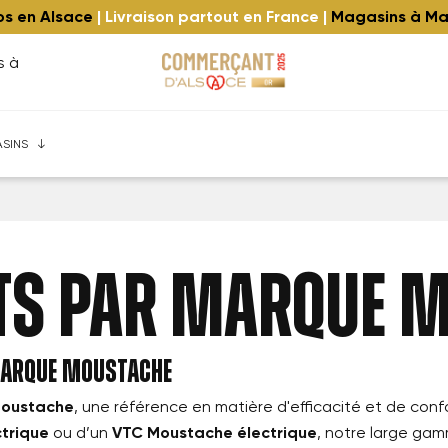
los en Alsace
| Livraison partout en France |
Magasins à Ma
s à
eim
 ⚡️
quipe
Trekking / Ville
Vélos cargo et urbains à Strasbourg
Gravel-Route ⚡️
Extension de garantie
Enfants
Mini-Pliables ⚡️
Reconditionnés
Leasing Zenride
Speed bikes 45
Repr
SINS
its par marque 
 marque Moustache
Moustache
, une référence en matière d'efficacité et de con
trique
ou d’un
VTC Moustache électrique
, notre large ga