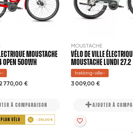
E
MOUSTACHE
LECTRIQUE MOUSTACHE
VÉLO DE VILLE ÉLECTRIQU
4 OPEN 500WH
MOUSTACHE LUNDI 27.2
e-
trekking-ville-
2 770,00 €
3 009,00 €
UTER À COMPARAISON
AJOUTER À COMP
 PLAN VÉLO
favorite_border
-310,00 €