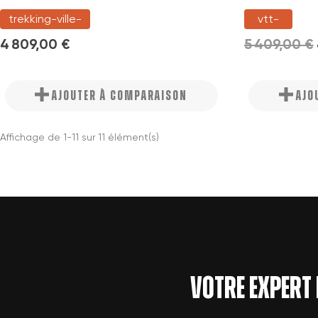
trekking-ville-
vtt-
4 809,00 €
5 409,00 €
AJOUTER À COMPARAISON
AJO
Affichage de 1-11 sur 11 élément(s)
Votre expert