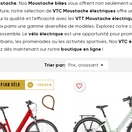
stache
. Nos
Moustache bikes
vous offrent non seulement u
ture, notre sélection de
VTC Moustache électriques
offre u
la qualité et l'efficacité avec les
VTT Moustache électriq
ix parmi une gamme diversifiée de modèles. Explorez notre c
ressemble. Le
vélo électrique
est une opportunité pour promou
 urbains, les promenades ou les activités sportives. Nos
VTC é
dez dès maintenant sur notre
boutique en ligne
!

Trier par:
Prix, croissant
 PLAN VÉLO
favorite_border
-139,00 €