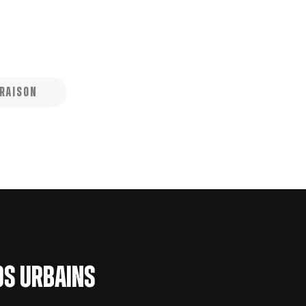
*
ARAISON
los urbains