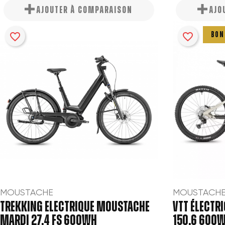
AJOUTER À COMPARAISON
AJO
favorite_border
favorite_border
BON
MOUSTACHE
MOUSTACH
TREKKING ELECTRIQUE MOUSTACHE
VTT ÉLECTR
MARDI 27.4 FS 600WH
150.6 600