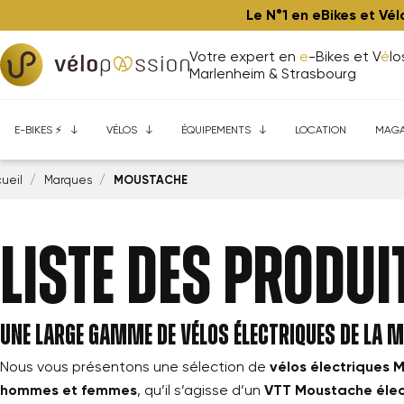
Le N°1 en eBikes et Vé
Votre expert en
e
-Bikes et V
é
lo
Marlenheim & Strasbourg
BONS PLANS ⚡️
BONS PLANS
Composants de vélos
E-bikes à Marlenheim
Ateliers
Aide à l'achat
VTT
VTT ⚡️
Vélos performance à Marlenh
Gravel
Accessoires
Trekking - Ville ⚡️
Assurance Bicytrust
Route / Fitness
Vêtements
Cargo
É
E-BIKES ⚡️
VÉLOS
ÉQUIPEMENTS
LOCATION
MAGA
ueil
Marques
MOUSTACHE
Liste des produ
Une large gamme de vélos électriques de la
Nous vous présentons une sélection de
vélos électriques 
hommes et femmes
, qu’il s’agisse d’un
VTT Moustache élec