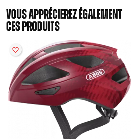
Vous apprécierez également
ces produits
favorite_border