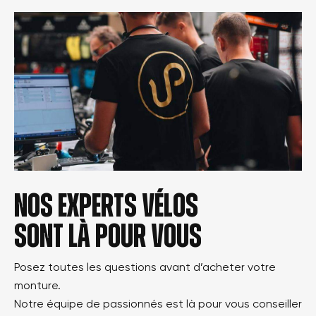
×
Créer une liste d'envies
×
Connexion
Nom de la liste d'envies
Vous devez être connecté pour ajouter des produits à
×
Ajouter à ma liste d'envies
votre liste d'envies.
Annuler
Créer une nouvelle liste
add_circle_outline
Annuler
Nos experts vélos
Connexion
Créer une liste d'envies
sont là pour vous
Posez toutes les questions avant d’acheter votre
monture.
Notre équipe de passionnés est là pour vous conseiller