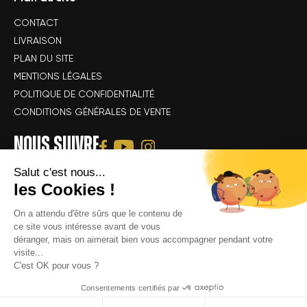
CONTACT
LIVRAISON
PLAN DU SITE
MENTIONS LÉGALES
POLITIQUE DE CONFIDENTIALITÉ
CONDITIONS GÉNÉRALES DE VENTE
NOUS SUIVRE
Salut c'est nous...
les Cookies !
On a attendu d'être sûrs que le contenu de
ce site vous intéresse avant de vous
déranger, mais on aimerait bien vous accompagner pendant votre
Tous droits réservés Alsace Velo Passion © -
Achat & location de vélos
visite...
électriques : VTT, VTC, vélo de route, vélo gravel, speedbike, vélo
C'est OK pour vous ?
cargo électrique
Consentements certifiés par