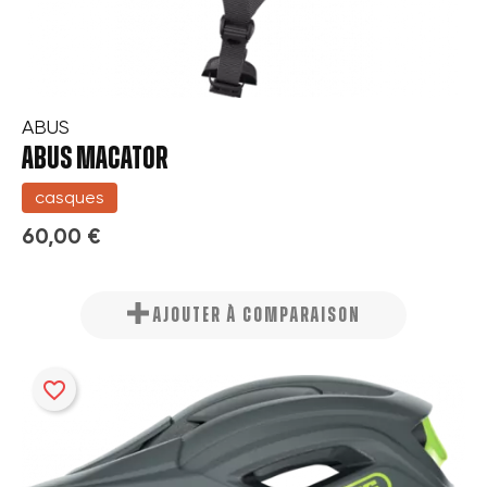
ABUS
ABUS MACATOR
casques
60,00 €
AJOUTER À COMPARAISON
favorite_border