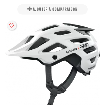
AJOUTER À COMPARAISON
favorite_border