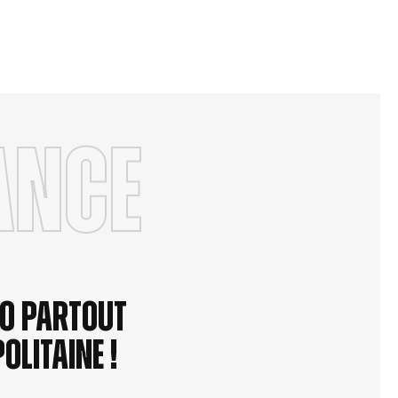
ANCE
×
×
élo partout
olitaine !
×