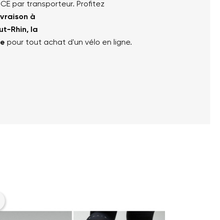
NCE par transporteur. Profitez
ivraison à
ut-Rhin, la
le
pour tout achat d'un vélo en ligne.
er