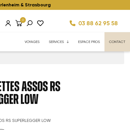
rlenheim & Strasbourg
0
03 88 62 95 58
Km/h ⚡️
ise
Velhome Service
Enfant ⚡️
Reconditionnés ⚡️
FAQ
VOYAGES
SERVICES
ESPACE PROS
CONTACT
TTES ASSOS RS
GGER LOW
OS RS SUPERLEGGER LOW