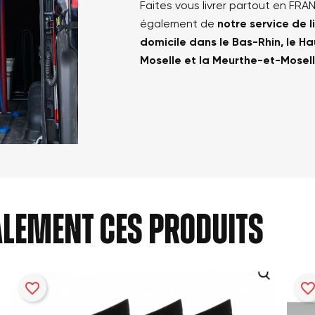
Faites vous livrer partout en FRA
également de
notre service de l
Annuler
Créer une nouvelle liste
Annuler
domicile dans le Bas-Rhin, le Ha
Connexion
Moselle et la Meurthe-et-Mosel
Créer une liste d'envies
alement ces produits
favorite_border
favorite_bord