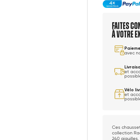
Faites co
à votre e
Paieme
avec n
Livrai
et acc
possibl
Vélo l
et acc
possibl
Ces chausset
collection Ra
240 aiguilles.