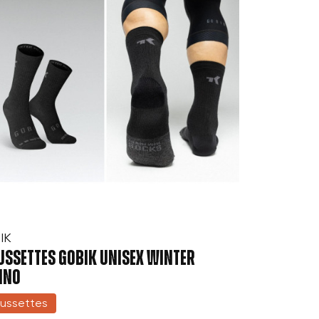
IK
USSETTES GOBIK UNISEX WINTER
INO
ussettes