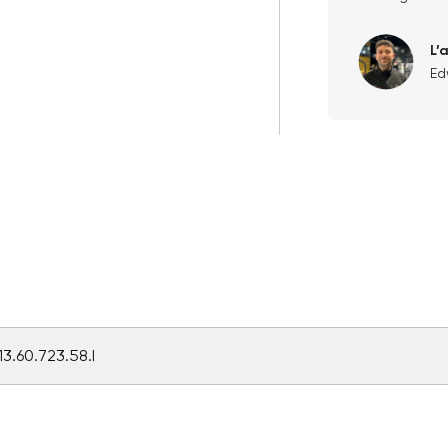
L’
Ed
13.60.723.58.I