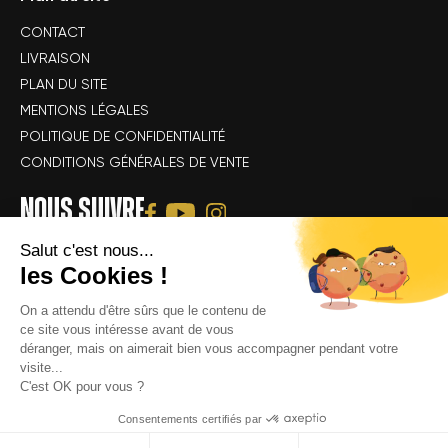
CONTACT
LIVRAISON
PLAN DU SITE
MENTIONS LÉGALES
POLITIQUE DE CONFIDENTIALITÉ
CONDITIONS GÉNÉRALES DE VENTE
NOUS SUIVRE
Salut c'est nous...
les Cookies !
On a attendu d'être sûrs que le contenu de
ce site vous intéresse avant de vous
déranger, mais on aimerait bien vous accompagner pendant votre
Tous droits réservés Alsace Velo Passion © -
Achat & location de vélos
visite...
électriques : VTT, VTC, vélo de route, vélo gravel, speedbike, vélo
C'est OK pour vous ?
cargo électrique
Consentements certifiés par