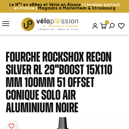
Le N°1 en eBikes et Vélos en Alsace
| Livraison partout
en France |
Magasins à Marlenheim & Strasbourg
0
FOURCHE ROCKSHOX RECON
SILVER RL 29"BOOST 15x110
mm 100mm 51 OFFSET
CONIQUE SOLO AIR
ALUMINIUM NOIRE
favorite_border