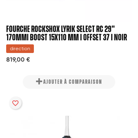
Fourche Rockshox Lyrik Select RC 29''
170mm| Boost 15x110 mm | Offset 37 | Noir
direction
819,00 €
AJOUTER À COMPARAISON
favorite_border