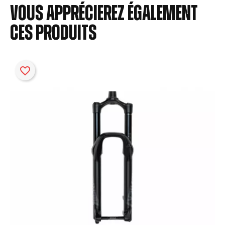
Vous apprécierez également
ces produits
favorite_border