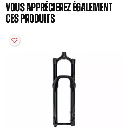
Vous apprécierez également
ces produits
favorite_border