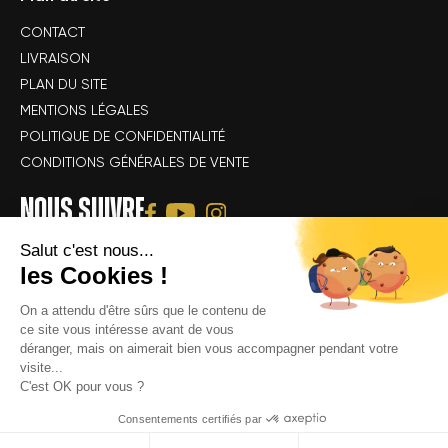
CONTACT
LIVRAISON
PLAN DU SITE
MENTIONS LÉGALES
POLITIQUE DE CONFIDENTIALITÉ
CONDITIONS GÉNÉRALES DE VENTE
NOUS SUIVRE
Salut c'est nous...
les Cookies !
On a attendu d'être sûrs que le contenu de
ce site vous intéresse avant de vous
déranger, mais on aimerait bien vous accompagner pendant votre
Tous droits réservés Alsace Velo Passion © -
Achat & location de vélos
visite...
électriques : VTT, VTC, vélo de route, vélo gravel, speedbike, vélo
C'est OK pour vous ?
cargo électrique
Consentements certifiés par