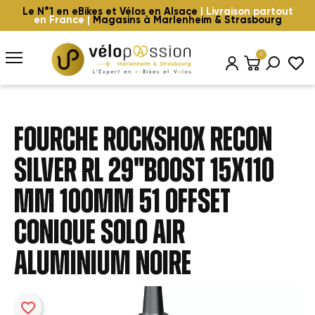
Le N°1 en eBikes et Vélos en Alsace
| Livraison partout
en France |
Magasins à Marlenheim & Strasbourg
0
FOURCHE ROCKSHOX RECON
SILVER RL 29"BOOST 15x110
mm 100mm 51 OFFSET
CONIQUE SOLO AIR
ALUMINIUM NOIRE
favorite_border