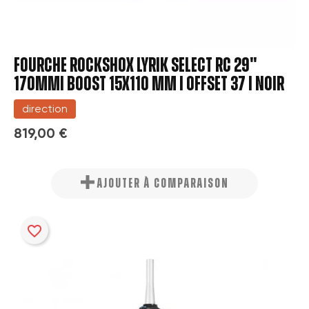
Fourche Rockshox Lyrik Select RC 29''
170mm| Boost 15x110 mm | Offset 37 | Noir
direction
819,00 €
AJOUTER À COMPARAISON
favorite_border