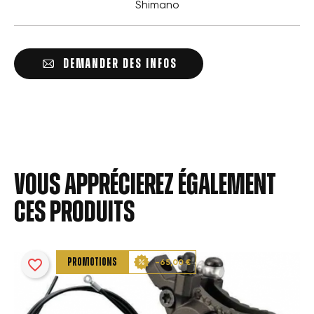
Shimano
DEMANDER DES INFOS
Vous apprécierez également
ces produits
favorite_border
PROMOTIONS
-65,00 €