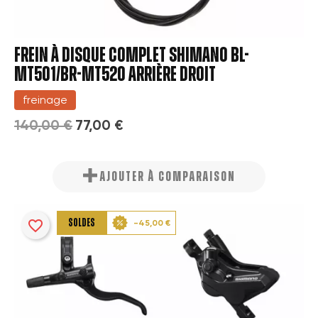
FREIN À DISQUE COMPLET SHIMANO BL-
MT501/BR-MT520 ARRIÈRE DROIT
freinage
140,00 €
77,00 €
AJOUTER À COMPARAISON
favorite_border
SOLDES
-45,00 €