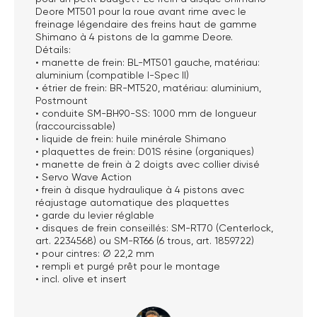
Deore MT501 pour la roue avant rime avec le
freinage légendaire des freins haut de gamme
Shimano à 4 pistons de la gamme Deore.
Détails:
• manette de frein: BL-MT501 gauche, matériau:
aluminium (compatible I-Spec II)
• étrier de frein: BR-MT520, matériau: aluminium,
Postmount
• conduite SM-BH90-SS: 1000 mm de longueur
(raccourcissable)
• liquide de frein: huile minérale Shimano
• plaquettes de frein: D01S résine (organiques)
• manette de frein à 2 doigts avec collier divisé
• Servo Wave Action
• frein à disque hydraulique à 4 pistons avec
réajustage automatique des plaquettes
• garde du levier réglable
• disques de frein conseillés: SM-RT70 (Centerlock,
art. 2234568) ou SM-RT66 (6 trous, art. 1859722)
• pour cintres: Ø 22,2 mm
• rempli et purgé prêt pour le montage
• incl. olive et insert