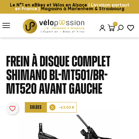
Le N°1 en eBikes et Vélos en Alsace
| Livraison partout
en France |
Magasins à Marlenheim & Strasbourg
0
FREIN À DISQUE COMPLET
SHIMANO BL-MT501/BR-
MT520 AVANT GAUCHE
favorite_border
SOLDES
-63,00 €