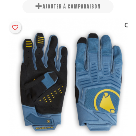
AJOUTER À COMPARAISON
favorite_border