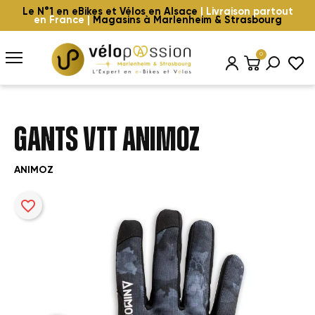
Le N°1 en eBikes et Vélos en Alsace
| Livraison partout
en France |
Magasins à Marlenheim & Strasbourg
0
GANTS VTT ANIMOZ
ANIMOZ
favorite_border