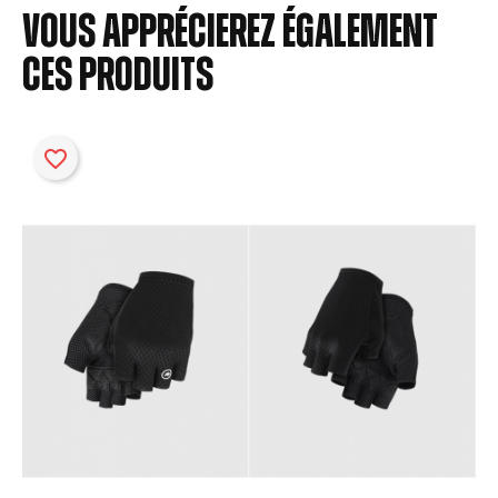
Vous apprécierez également
ces produits
favorite_border