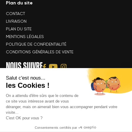
Plan du site
CONTACT
LIVRAISON
PLAN DU SITE
MENTIONS LÉGALES
POLITIQUE DE CONFIDENTIALITÉ
CONDITIONS GÉNÉRALES DE VENTE
NOUS SUIVRE
Salut c'est nous...
les Cookies !
On a attendu d'être sûrs que le contenu de
ce site vous intéresse avant de vous
déranger, mais on aimerait bien vous accompagner pendant votre
Tous droits réservés Alsace Velo Passion © -
Achat & location de vélos
visite...
électriques : VTT, VTC, vélo de route, vélo gravel, speedbike, vélo
C'est OK pour vous ?
cargo électrique
Consentements certifiés par