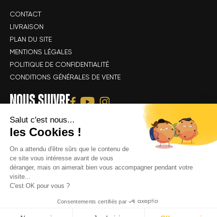
CONTACT
LIVRAISON
PLAN DU SITE
MENTIONS LÉGALES
POLITIQUE DE CONFIDENTIALITÉ
CONDITIONS GÉNÉRALES DE VENTE
NOUS SUIVRE
Salut c'est nous...
les Cookies !
On a attendu d'être sûrs que le contenu de
ce site vous intéresse avant de vous
déranger, mais on aimerait bien vous accompagner pendant votre
Tous droits réservés Alsace Velo Passion © -
Achat & location de vélos
visite...
électriques : VTT, VTC, vélo de route, vélo gravel, speedbike, vélo
C'est OK pour vous ?
cargo électrique
Consentements certifiés par