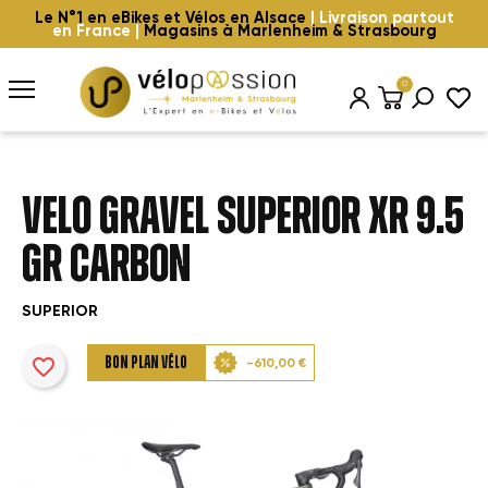
Le N°1 en eBikes et Vélos en Alsace
| Livraison partout
en France |
Magasins à Marlenheim & Strasbourg
0
VELO GRAVEL SUPERIOR XR 9.5
GR CARBON
SUPERIOR
favorite_border
BON PLAN VÉLO
-610,00 €