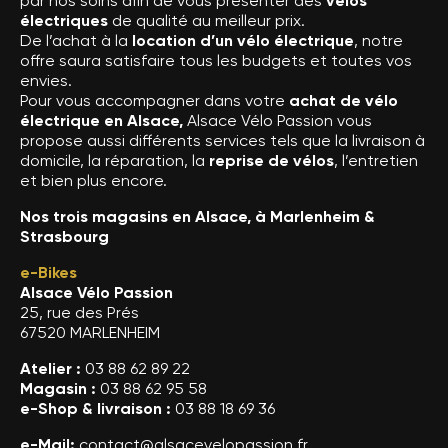
par nos soins afin de vous présenter des
vélos
électriques
de qualité au meilleur prix.
De l’achat à la
location d’un vélo électrique
, notre
offre saura satisfaire tous les budgets et toutes vos
envies.
Pour vous accompagner dans votre
achat de vélo
électrique en Alsace,
Alsace Vélo Passion vous
propose aussi différents services tels que la livraison à
domicile, la réparation, la
reprise de vélos
, l’entretien
et bien plus encore.
Nos trois magasins en Alsace, à Marlenheim &
Strasbourg
e-Bikes
Alsace Vélo Passion
25, rue des Prés
67520 MARLENHEIM
Atelier :
03 88 62 89 22
Magasin :
03 88 62 95 58
e-Shop & livraison :
03 88 18 69 36
e-Mail:
contact@alsacevelopassion.fr