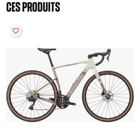
ces produits
favorite_border