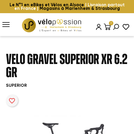
Le N°1 en eBikes et Vélos en Alsace
| Livraison partout
en France |
Magasins à Marlenheim & Strasbourg
0
VELO GRAVEL SUPERIOR XR 6.2
GR
SUPERIOR
favorite_border