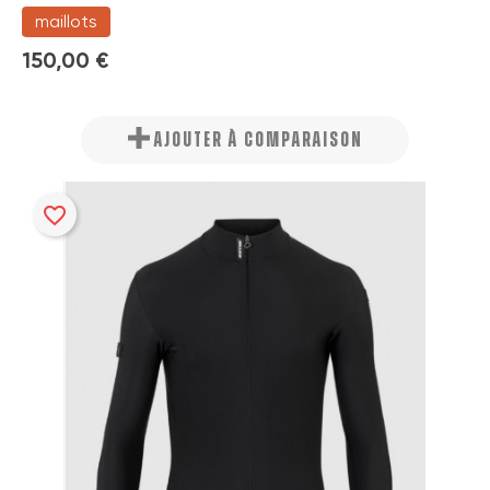
maillots
150,00 €
AJOUTER À COMPARAISON
favorite_border