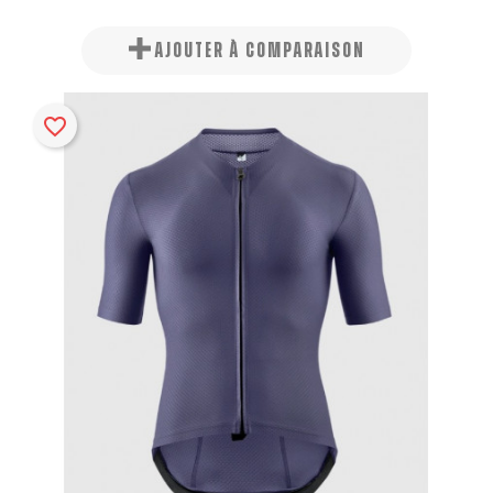
AJOUTER À COMPARAISON
favorite_border