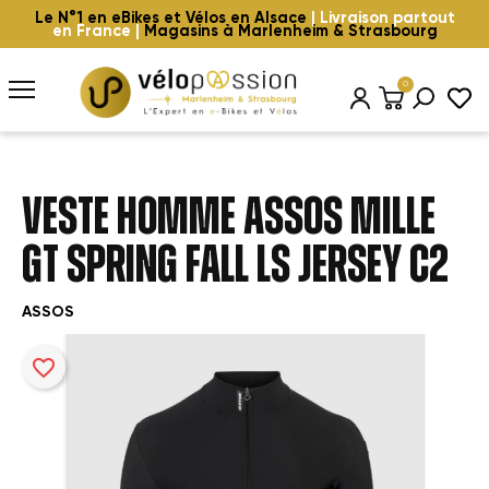
Le N°1 en eBikes et Vélos en Alsace
| Livraison partout
en France |
Magasins à Marlenheim & Strasbourg
0
VESTE HOMME ASSOS MILLE
GT SPRING FALL LS JERSEY C2
ASSOS
favorite_border