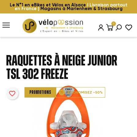
Le N°1 en eBikes et Vélos en Alsace
| Livraison partout
en France |
Magasins à Marlenheim & Strasbourg
0
RAQUETTES À NEIGE JUNIOR
TSL 302 FREEZE
favorite_border
PROMOTIONS
ÉCONOMISEZ -50%