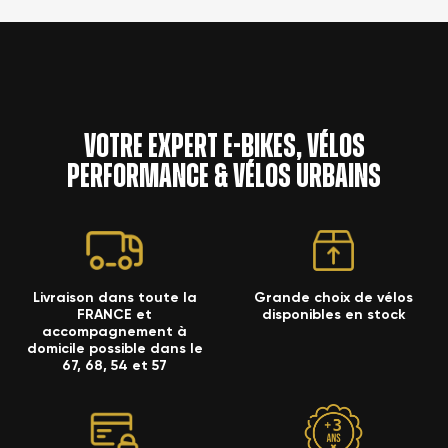
Nom de la liste d'envies
Vous devez être connecté pour ajouter des produits à
×
Ajouter à ma liste d'envies
votre liste d'envies.
Annuler
Créer une nouvelle liste
add_circle_outline
Annuler
Votre expert e-bikes, vélos
Connexion
performance & vélos urbains
Créer une liste d'envies
Livraison dans toute la
Grande choix de vélos
FRANCE et
disponibles en stock
accompagnement à
domicile possible dans le
67, 68, 54 et 57