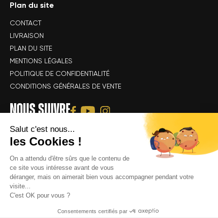
Plan du site
CONTACT
LIVRAISON
PLAN DU SITE
MENTIONS LÉGALES
POLITIQUE DE CONFIDENTIALITÉ
CONDITIONS GÉNÉRALES DE VENTE
NOUS SUIVRE
Salut c'est nous...
les Cookies !
On a attendu d'être sûrs que le contenu de
ce site vous intéresse avant de vous
déranger, mais on aimerait bien vous accompagner pendant votre
Tous droits réservés Alsace Velo Passion © -
Achat & location de vélos
visite...
électriques : VTT, VTC, vélo de route, vélo gravel, speedbike, vélo
C'est OK pour vous ?
cargo électrique
Consentements certifiés par