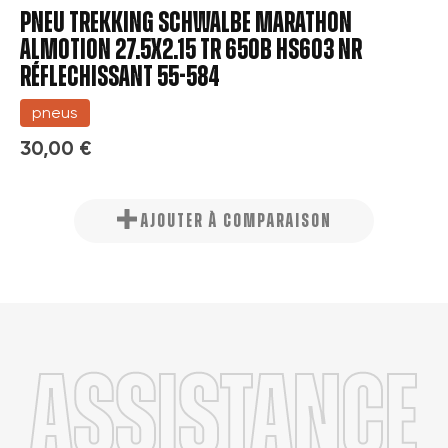
PNEU TREKKING SCHWALBE MARATHON
Annuler
Créer une nouvelle liste
add_circle_outline
ALMOTION 27.5x2.15 TR 650B HS603 NR
Annuler
RÉFLECHISSANT 55-584
Connexion
Créer une liste d'envies
pneus
30,00 €
AJOUTER À COMPARAISON
Assistance