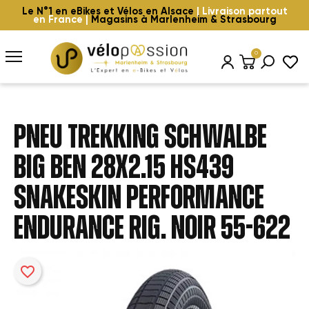
Le N°1 en eBikes et Vélos en Alsace
| Livraison partout
en France |
Magasins à Marlenheim & Strasbourg
0
PNEU TREKKING SCHWALBE
BIG BEN 28x2.15 HS439
SNAKESKIN PERFORMANCE
ENDURANCE RIG. NOIR 55-622
favorite_border