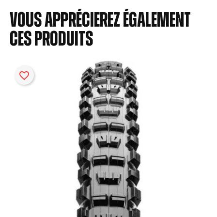
Vous apprécierez également
ces produits
favorite_border