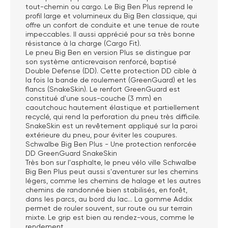
tout-chemin ou cargo. Le Big Ben Plus reprend le
profil large et volumineux du Big Ben classique, qui
offre un confort de conduite et une tenue de route
impeccables. Il aussi apprécié pour sa très bonne
résistance à la charge (Cargo Fit).
Le pneu Big Ben en version Plus se distingue par
son système anticrevaison renforcé, baptisé
Double Defense (DD). Cette protection DD cible à
la fois la bande de roulement (GreenGuard) et les
flancs (SnakeSkin). Le renfort GreenGuard est
constitué d'une sous-couche (3 mm) en
caoutchouc hautement élastique et partiellement
recyclé, qui rend la perforation du pneu très difficile.
SnakeSkin est un revêtement appliqué sur la paroi
extérieure du pneu, pour éviter les coupures.
Schwalbe Big Ben Plus - Une protection renforcée
DD GreenGuard SnakeSkin
Très bon sur l'asphalte, le pneu vélo ville Schwalbe
Big Ben Plus peut aussi s'aventurer sur les chemins
légers, comme les chemins de halage et les autres
chemins de randonnée bien stabilisés, en forêt,
dans les parcs, au bord du lac... La gomme Addix
permet de rouler souvent, sur route ou sur terrain
mixte. Le grip est bien au rendez-vous, comme le
rendement.