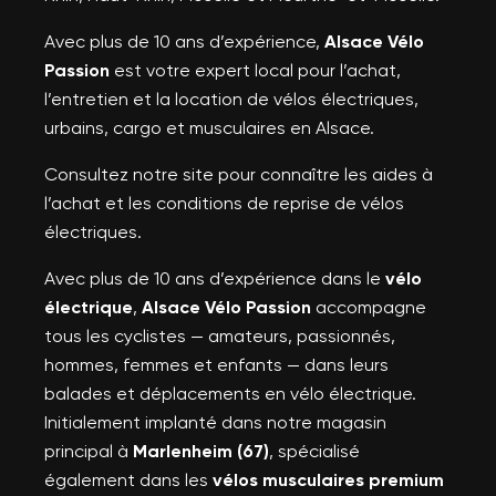
Avec plus de 10 ans d’expérience,
Alsace Vélo
Passion
est votre expert local pour l’achat,
l’entretien et la location de vélos électriques,
urbains, cargo et musculaires en Alsace.
Consultez notre site pour connaître les aides à
×
Créer une liste d'envies
×
l’achat et les conditions de reprise de vélos
×
Connexion
((modalTitle))
électriques.
Nom de la liste d'envies
Vous devez être connecté pour ajouter des produits à
×
Avec plus de 10 ans d’expérience dans le
vélo
((confirmMessage))
Ajouter à ma liste d'envies
votre liste d'envies.
électrique
,
Alsace Vélo Passion
accompagne
tous les cyclistes — amateurs, passionnés,
hommes, femmes et enfants — dans leurs
((cancelText))
Annuler
Créer une nouvelle liste
add_circle_outline
balades et déplacements en vélo électrique.
Annuler
((modalDeleteText))
Initialement implanté dans notre magasin
Connexion
Créer une liste d'envies
principal à
Marlenheim (67)
, spécialisé
également dans les
vélos musculaires premium