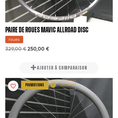
PAIRE DE ROUES MAVIC ALLROAD DISC
roues
329,00 €
250,00 €
AJOUTER À COMPARAISON
favorite_border
PROMOTIONS
-220,00 €