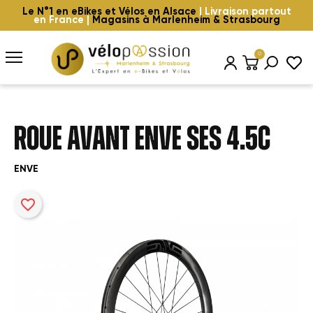
Le N°1 en eBikes et Vélos en Alsace
| Livraison partout
en France |
Magasins à Marlenheim & Strasbourg
0
ROUE AVANT ENVE SES 4.5C
ENVE
favorite_border