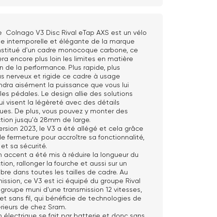
e Colnago V3 Disc Rival eTap AXS est un vélo
ie intemporelle et élégante de la marque
onstitué d'un cadre monocoque carbone, ce
ra encore plus loin les limites en matière
n de la performance. Plus rapide, plus
lus nerveux et rigide ce cadre à usage
ndra aisément la puissance que vous lui
les pédales. Le design allie des solutions
i visent la légèreté avec des détails
es. De plus, vous pouvez y monter des
tion jusqu'à 28mm de large.
rsion 2023, le V3 a été allégé et cela grâce
 fermeture pour accroître sa fonctionnalité,
et sa sécurité.
 un accent a été mis à réduire la longueur du
ion, rallonger la fourche et aussi sur un
libre dans toutes les tailles de cadre. Au
ission, ce V3 est ici équipé du groupe Rival
groupe muni d'une transmission 12 vitesses,
et sans fil, qui bénéficie de technologies de
rieurs de chez Sram.
n électrique se fait par batterie et donc sans