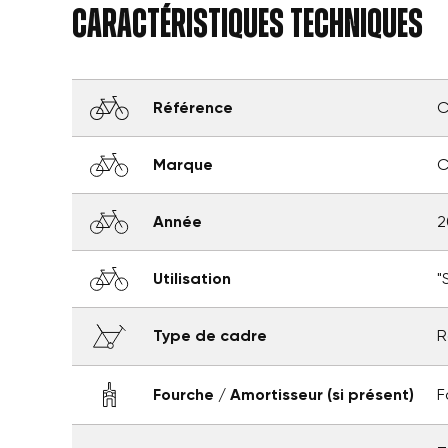
Caractéristiques techniques
add_circle_outline
Référence
C
Marque
C
Année
2
Utilisation
"
Type de cadre
R
Fourche / Amortisseur (si présent)
F