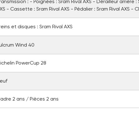
ransmission : - Poignées : Sram Rival AXS - Dérailleur arrière :
XS - Cassette : Sram Rival AXS - Pédalier : Sram Rival AXS - C
reins et disques : Sram Rival AXS
ulcrum Wind 40
ichelin PowerCup 28
euf
adre 2 ans / Pièces 2 ans