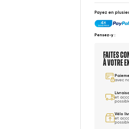
Payez en plusieu
Pensez-y :
Faites co
à votre e
Paieme
avec n
Livrai
et acc
possibl
Vélo l
et acc
possibl