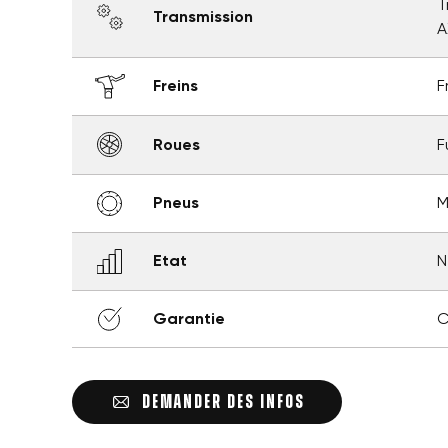
T
Transmission
A
Freins
F
Roues
F
Pneus
M
Etat
N
Garantie
C
DEMANDER DES INFOS