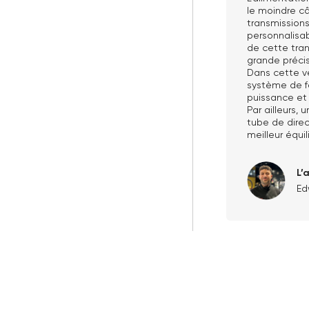
le moindre c
transmission
personnalisab
de cette tran
grande précis
Dans cette ve
système de fe
puissance et 
Par ailleurs,
tube de direct
meilleur équil
L’
Ed
r une liste d'envies
nexion
 de la liste d'envies
us devez être connecté pour ajouter des produits à votre liste
ter à ma liste d'envies
nvies.