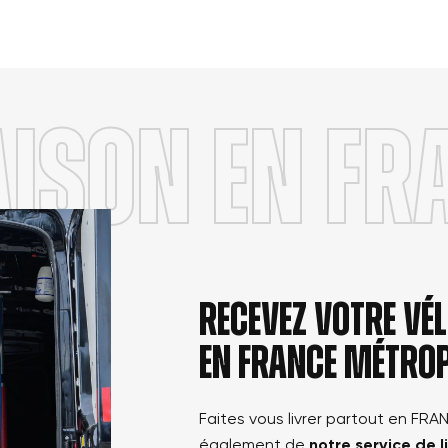
AISON en FR
Recevez votre v
en france métrop
Faites vous livrer partout en FRA
également de
notre service de l