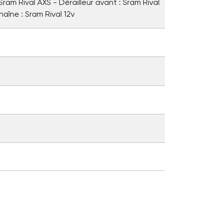
 Sram Rival AXS - Dérailleur avant : Sram Rival
haîne : Sram Rival 12v