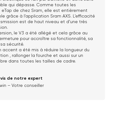
âble qui dépasse. Comme toutes les
s eTap de chez Sram, elle est entièrement
le grâce à l’application Sram AXS. L’efficacité
smission est de haut niveau et d’une très
ion.
rsion, le V3 a été allégé et cela grâce au
rmeture pour accroître sa fonctionnalité, sa
sa sécurité.
 un accent a été mis à réduire la longueur du
ion , rallonger la fourche et aussi sur un
ibre dans toutes les tailles de cadre.
avis de notre expert
win – Votre conseiller
×
×
×