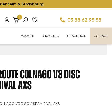
rlenheim & Strasbourg
0
03 88 62 95 58
Km/h ⚡️
ise
Velhome Service
Enfant ⚡️
Reconditionnés ⚡️
FAQ
VOYAGES
SERVICES
ESPACE PROS
CONTACT
 ROUTE COLNAGO V3 DISC
RIVAL AXS
OLNAGO V3 DISC / SRAM RIVAL AXS