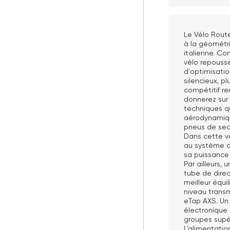
Le Vélo Rout
à la géométr
italienne. C
vélo repousse
d'optimisatio
silencieux, p
compétitif re
donnerez sur 
techniques qu
aérodynamiqu
pneus de sec
Dans cette ve
au système de
sa puissance 
Par ailleurs,
tube de direct
meilleur équi
niveau transm
eTap AXS. Un 
électronique 
groupes supé
L’alimentatio