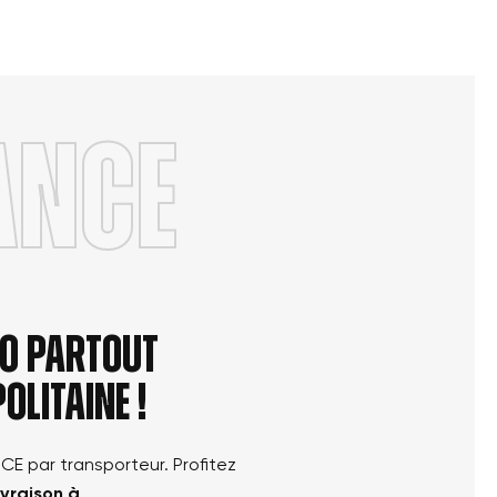
ANCE
élo partout
olitaine !
NCE par transporteur. Profitez
ivraison à