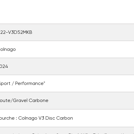
Annuler
Créer une nouvelle liste
Annuler
Connexion
Créer une liste d'envies
22-V3D52MKB
olnago
024
Sport / Performance"
oute/Gravel Carbone
ourche : Colnago V3 Disc Carbon