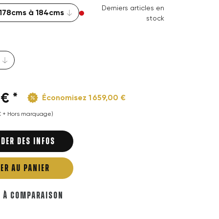
Derniers articles en
stock
€ *
Économisez 1 659,00 €
 € + Hors marquage)
DER DES INFOS
ER AU PANIER
R À COMPARAISON