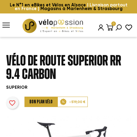
Le N°1 en eBikes et Vélos en Alsace
| Livraison partout
en France |
Magasins à Marlenheim & Strasbourg
0
VÉLO DE ROUTE SUPERIOR RR
9.4 CARBON
SUPERIOR
favorite_border
BON PLAN VÉLO
-519,00 €