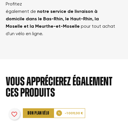
Profitez
également de
notre service de livraison à
domicile dans le Bas-Rhin, le Haut-Rhin, la
Moselle et la Meurthe-et-Moselle
pour tout achat
d'un vélo en ligne.
Vous apprécierez également
ces produits
favorite_border
BON PLAN VÉLO
-1 009,00 €