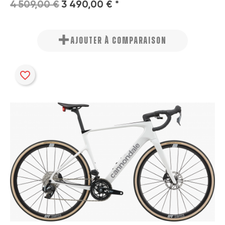
4 509,00 €
3 490,00 € *
AJOUTER À COMPARAISON
favorite_border