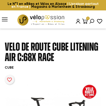
Le N°1 en eBikes et Vélos en Alsace
| Livraison partout
en France |
Magasins à Marlenheim & Strasbourg
0
VELO DE ROUTE CUBE LITENING
AIR C:68X RACE
CUBE
favorite_border