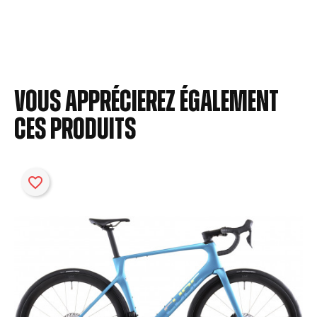
Vous apprécierez également
ces produits
favorite_border