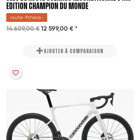
EDITION CHAMPION DU MONDE
route-fitness-
14 609,00 €
12 599,00 € *
AJOUTER À COMPARAISON
favorite_border
×
Créer une liste d'envies
×
Connexion