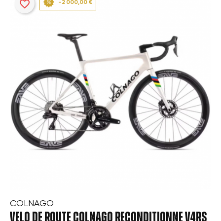
favorite_border
-2 000,00 €
COLNAGO
VELO DE ROUTE COLNAGO RECONDITIONNE V4RS