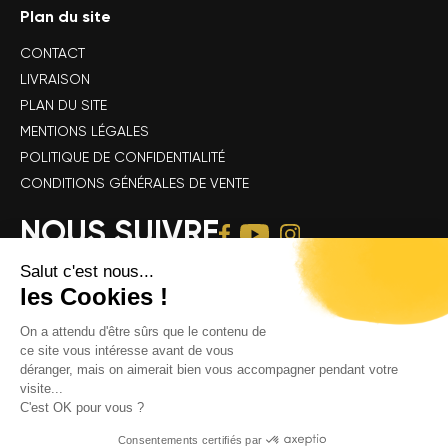
Plan du site
CONTACT
LIVRAISON
PLAN DU SITE
MENTIONS LÉGALES
POLITIQUE DE CONFIDENTIALITÉ
CONDITIONS GÉNÉRALES DE VENTE
NOUS SUIVRE
Salut c'est nous...
les Cookies !
On a attendu d'être sûrs que le contenu de
ce site vous intéresse avant de vous
déranger, mais on aimerait bien vous accompagner pendant votre
Tous droits réservés Alsace Velo Passion © -
Achat & location de vélos
visite...
électriques : VTT, VTC, vélo de route, vélo gravel, speedbike, vélo
C'est OK pour vous ?
cargo électrique
Consentements certifiés par