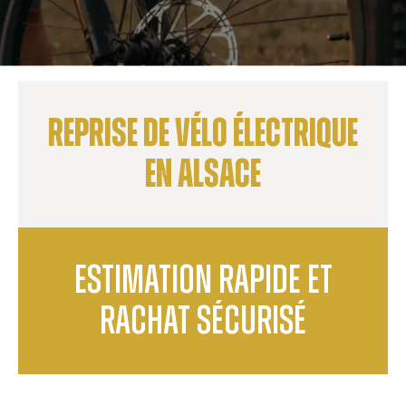
Reprise de vélo électrique
en Alsace
estimation rapide et
rachat sécurisé