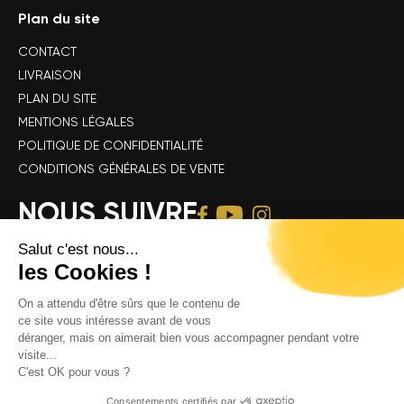
Plan du site
CONTACT
LIVRAISON
PLAN DU SITE
MENTIONS LÉGALES
POLITIQUE DE CONFIDENTIALITÉ
CONDITIONS GÉNÉRALES DE VENTE
NOUS SUIVRE
Salut c'est nous...
les Cookies !
On a attendu d'être sûrs que le contenu de
ce site vous intéresse avant de vous
déranger, mais on aimerait bien vous accompagner pendant votre
Tous droits réservés Alsace Velo Passion © -
Achat & location de vélos
visite...
électriques : VTT, VTC, vélo de route, vélo gravel, speedbike, vélo
C'est OK pour vous ?
cargo électrique
Consentements certifiés par