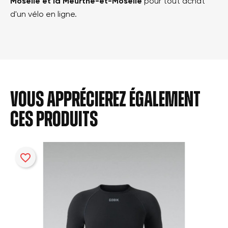
Moselle et la Meurthe-et-Moselle
pour tout achat
d'un vélo en ligne.
Vous apprécierez également
ces produits
favorite_border