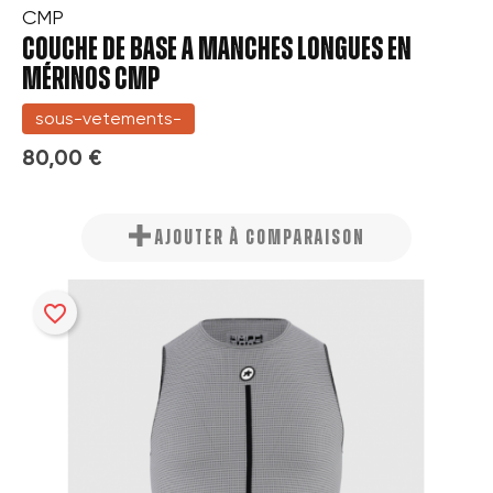
CMP
COUCHE DE BASE A MANCHES LONGUES EN
MÉRINOS CMP
sous-vetements-
80,00 €
AJOUTER À COMPARAISON
favorite_border