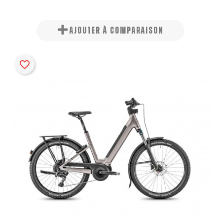
AJOUTER À COMPARAISON
favorite_border