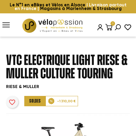
Le N°1 en eBikes et Vélos en Alsace
| Livraison partout
en France |
Magasins à Marlenheim & Strasbourg
0
VTC ELECTRIQUE LIGHT RIESE &
MULLER CULTURE TOURING
RIESE & MULLER
favorite_border
SOLDES
-1 310,00 €