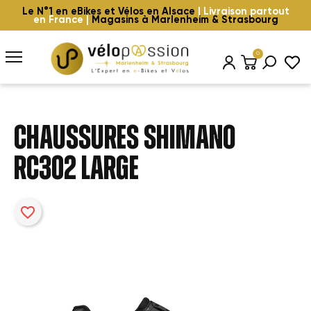
Le N°1 en eBikes et Vélos en Alsace
| Livraison partout
en France |
Magasins à Marlenheim & Strasbourg
0
CHAUSSURES SHIMANO
RC302 LARGE
favorite_border