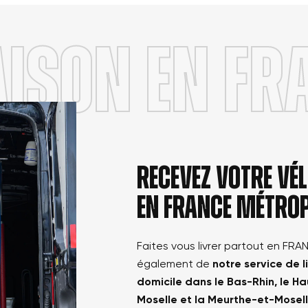
Annuler
Créer une nouvelle liste
Annuler
AISON en FR
Connexion
Créer une liste d'envies
Recevez votre v
en france métrop
Faites vous livrer partout en FRA
également de
notre service de l
domicile dans le Bas-Rhin, le Ha
Moselle et la Meurthe-et-Mosel