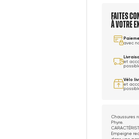
Faites co
à votre e
Paieme
avec n
Livrai
et acc
possibl
Vélo l
et acc
possibl
Chaussures r
Phyre.
CARACTÉRIS
Empeigne rec
dans une par