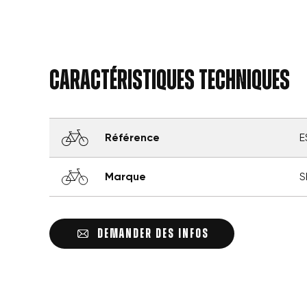
Caractéristiques techniques
Référence
E
Marque
S
Crée
Con
DEMANDER DES INFOS
Nom
Vo
Ajou
d'e