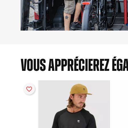
Vous apprécierez ég
favorite_border