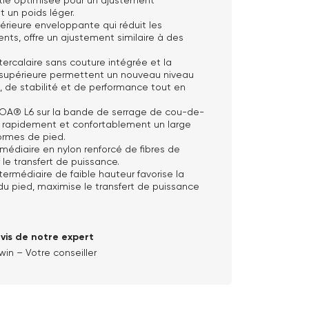
t un poids léger.
érieure enveloppante qui réduit les
ts, offre un ajustement similaire à des
tercalaire sans couture intégrée et la
 supérieure permettent un nouveau niveau
 de stabilité et de performance tout en
OA® L6 sur la bande de serrage de cou-de-
e rapidement et confortablement un large
ormes de pied.
médiaire en nylon renforcé de fibres de
le transfert de puissance.
termédiaire de faible hauteur favorise la
 du pied, maximise le transfert de puissance
avis de notre expert
win – Votre conseiller