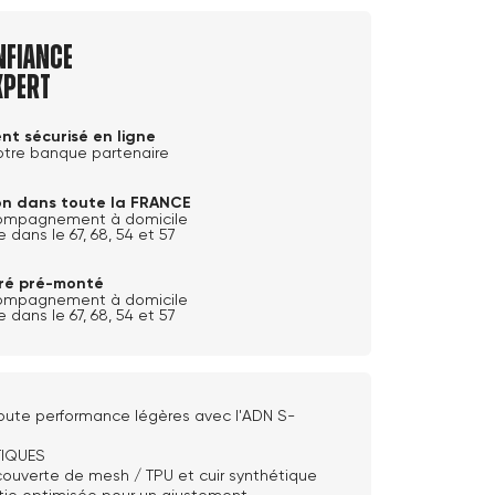
nfiance
xpert
nt sécurisé en ligne
otre banque partenaire
son dans toute la FRANCE
ompagnement à domicile
e dans le 67, 68, 54 et 57
ivré pré-monté
ompagnement à domicile
e dans le 67, 68, 54 et 57
oute performance légères avec l'ADN S-
TIQUES
ouverte de mesh / TPU et cuir synthétique
tie optimisée pour un ajustement