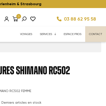
rlenheim & Strasbourg
0
03 88 62 95 58
Km/h ⚡️
ise
Velhome Service
Enfant ⚡️
Reconditionnés ⚡️
FAQ
VOYAGES
SERVICES
ESPACE PROS
CONTACT
URES SHIMANO RC502
MANO RC502 FEMME
Derniers articles en stock