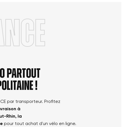
ANCE
élo partout
olitaine !
NCE par transporteur. Profitez
ivraison à
ut-Rhin, la
le
pour tout achat d'un vélo en ligne.