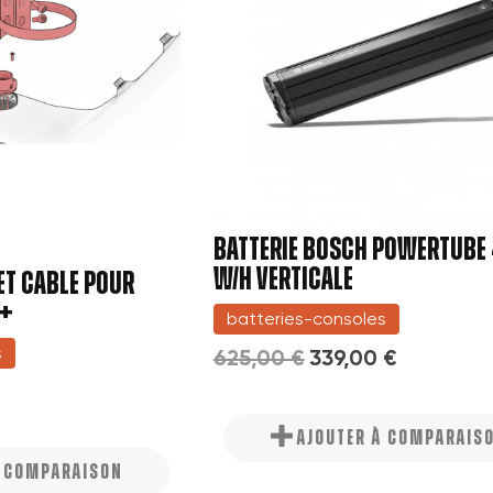
BATTERIE BOSCH POWERTUBE
W/H VERTICALE
ET CABLE POUR
O+
batteries-consoles
s
625,00 €
339,00 €
AJOUTER À COMPARAIS
À COMPARAISON