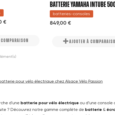
BATTERIE YAMAHA INTUBE 50
((cancelText))
Annuler
Créer une nouvelle liste
s
Annuler
batteries-consoles
((modalDeleteText))
Connexion
0 €
849,00 €
Créer une liste d'envies
À COMPARAISON
AJOUTER À COMPARAIS
élément(s)
 batterie pour vélo électrique chez Alsace Vélo Passion
erche d'une
batterie pour vélo électrique
ou d’une console a
uite ? Découvrez notre gamme complète de
batterie
&
écra