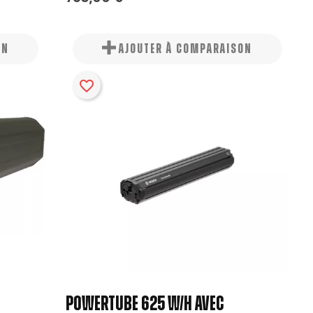
ON
AJOUTER À COMPARAISON
favorite_border
×
×
×
×
POWERTUBE 625 W/H AVEC