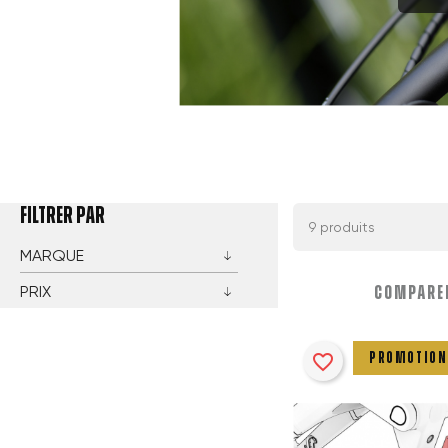
FILTRER PAR
9 produits
MARQUE
PRIX
COMPARER
favorite_border
PROMOTION