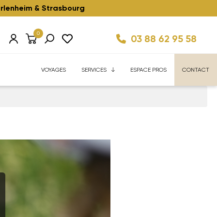
rlenheim & Strasbourg
0
03 88 62 95 58
Km/h ⚡️
ise
Velhome Service
Enfant ⚡️
Reconditionnés ⚡️
FAQ
VOYAGES
SERVICES
ESPACE PROS
CONTACT