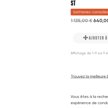
ST
add_circle_outline
batteries-console
1 135,00 €
640,0
AJOUTER 
Affichage de 1-9 sur 9 
Trouvez la meilleure
Vous êtes à la rech
expérience de cond