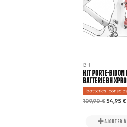
BH
KIT PORTE-BIDON 
BATTERIE BH XPR
batteries-console
109,90 €
54,95 €
AJOUTER 