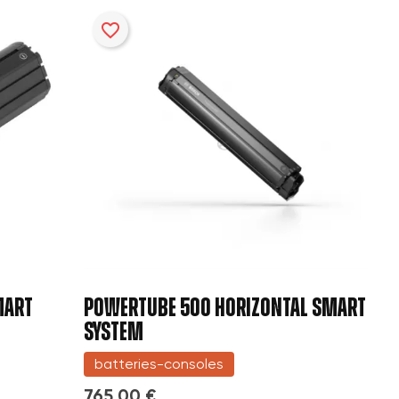
favorite_border
MART
POWERTUBE 500 HORIZONTAL SMART
SYSTEM
batteries-consoles
765,00 €