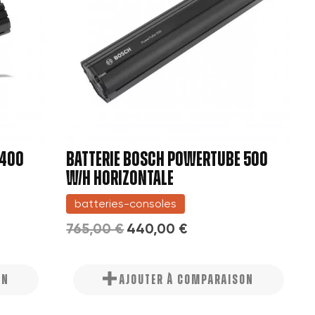
 400
BATTERIE BOSCH POWERTUBE 500
W/H HORIZONTALE
batteries-consoles
765,00 €
440,00 €
ON
AJOUTER À COMPARAISON