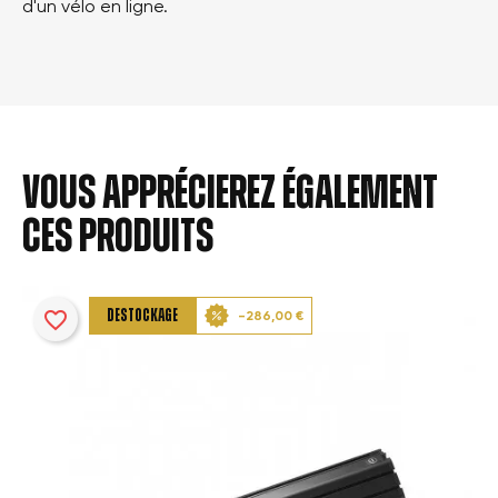
d'un vélo en ligne.
Vous apprécierez également
ces produits
favorite_border
DESTOCKAGE
-286,00 €