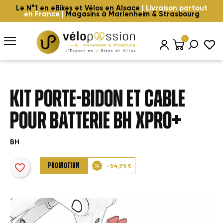
Le N°1 en eBikes et Vélos en Alsace
| Livraison partout
en France |
Magasins à Marlenheim & Strasbourg
0
KIT PORTE-BIDON ET CABLE
POUR BATTERIE BH XPRO+
BH
favorite_border
PROMOTION
-54,95 €