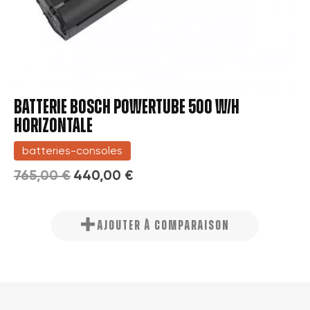
BATTERIE BOSCH POWERTUBE 500 W/H
HORIZONTALE
batteries-consoles
765,00 €
440,00 €
AJOUTER À COMPARAISON
×
Créer une liste d'envies
×
Connexion
Nom de la liste d'envies
Vous devez être connecté pour ajouter des produits à