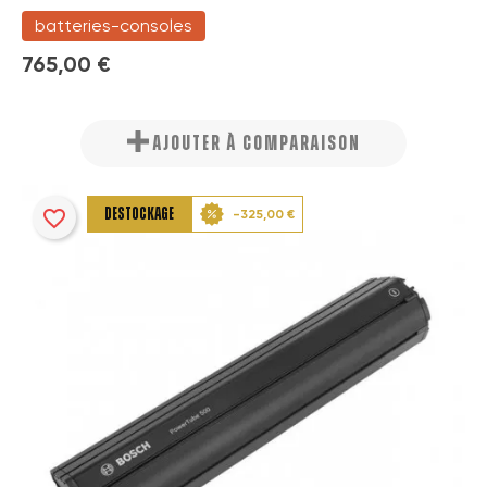
batteries-consoles
765,00 €
AJOUTER À COMPARAISON
favorite_border
DESTOCKAGE
-325,00 €