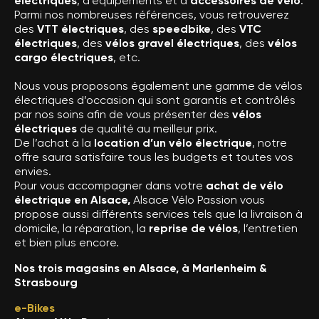
électriques
, d’équipements et d’
accessoires de vélo
.
Parmi nos nombreuses références, vous retrouverez
des
VTT électriques
, des
speedbike
, des
VTC
électriques
, des
vélos gravel électriques
, des
vélos
cargo électriques
, etc.
Nous vous proposons également une gamme de vélos
électriques d’occasion qui sont garantis et contrôlés
par nos soins afin de vous présenter des
vélos
électriques
de qualité au meilleur prix.
De l’achat à la
location d’un vélo électrique
, notre
offre saura satisfaire tous les budgets et toutes vos
envies.
Pour vous accompagner dans votre
achat de vélo
électrique en Alsace,
Alsace Vélo Passion vous
propose aussi différents services tels que la livraison à
domicile, la réparation, la
reprise de vélos
, l’entretien
et bien plus encore.
Nos trois magasins en Alsace, à Marlenheim &
Strasbourg
e-Bikes