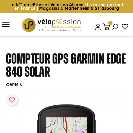
Le N°1 en eBikes et Vélos en Alsace
| Livraison partout
en France |
Magasins à Marlenheim & Strasbourg
0
COMPTEUR GPS GARMIN EDGE
840 SOLAR
GARMIN
favorite_border