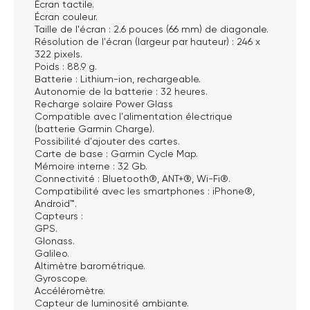
Écran tactile.
Écran couleur.
Taille de l'écran : 2.6 pouces (66 mm) de diagonale.
Résolution de l'écran (largeur par hauteur) : 246 x
322 pixels.
Poids : 88.9 g.
Batterie : Lithium-ion, rechargeable.
Autonomie de la batterie : 32 heures.
Recharge solaire Power Glass
Compatible avec l'alimentation électrique
(batterie Garmin Charge).
Possibilité d'ajouter des cartes.
Carte de base : Garmin Cycle Map.
Mémoire interne : 32 Gb.
Connectivité : Bluetooth®, ANT+®, Wi-Fi®.
Compatibilité avec les smartphones : iPhone®,
Android™.
Capteurs :
GPS.
Glonass.
Galileo.
Altimètre barométrique.
Gyroscope.
Accéléromètre.
Capteur de luminosité ambiante.