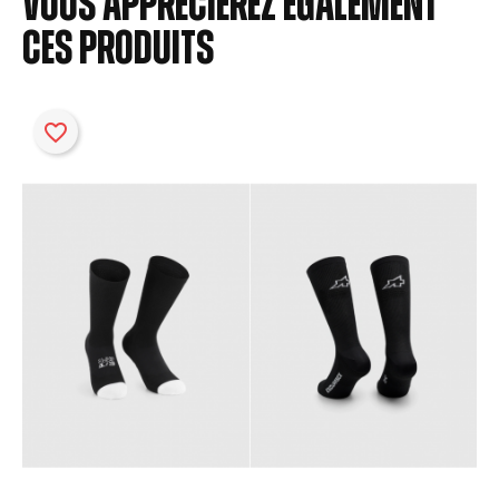
Vous apprécierez également
ces produits
favorite_border