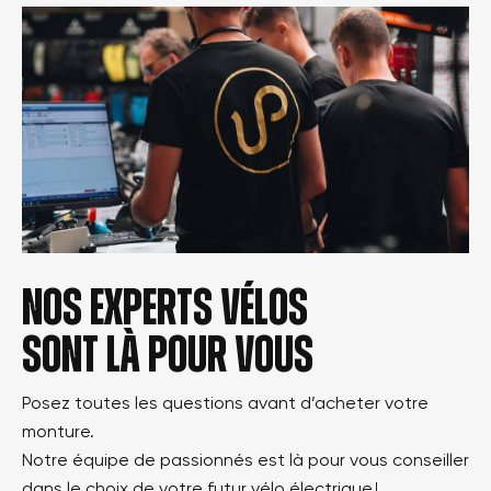
×
Créer une liste d'envies
×
Connexion
Nom de la liste d'envies
Vous devez être connecté pour ajouter des produits à
×
Ajouter à ma liste d'envies
votre liste d'envies.
Annuler
Créer une nouvelle liste
add_circle_outline
Annuler
Nos experts vélos
Connexion
Créer une liste d'envies
sont là pour vous
Posez toutes les questions avant d’acheter votre
monture.
Notre équipe de passionnés est là pour vous conseiller
dans le choix de votre futur vélo électrique !