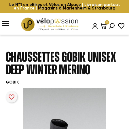
Le N°1 en eBikes et Vélos en Alsace
| Livraison partout
en France |
Magasins à Marlenheim & Strasbourg
0
CHAUSSETTES GOBIK UNISEX
DEEP WINTER MERINO
GOBIK
favorite_border