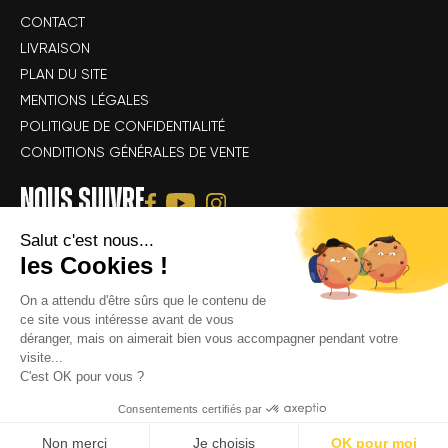
CONTACT
LIVRAISON
PLAN DU SITE
MENTIONS LÉGALES
POLITIQUE DE CONFIDENTIALITÉ
CONDITIONS GÉNÉRALES DE VENTE
NOUS SUIVRE
Salut c'est nous...
les Cookies !
On a attendu d'être sûrs que le contenu de
ce site vous intéresse avant de vous
déranger, mais on aimerait bien vous accompagner pendant votre
Tous droits réservés Alsace Velo Passion © -
Achat & location de vélos
visite...
électriques : VTT, VTC, vélo de route, vélo gravel, speedbike, vélo
C'est OK pour vous ?
cargo électrique
Consentements certifiés par
Non merci
Je choisis
OK pour moi