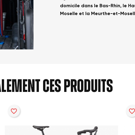
domicile dans le Bas-Rhin, le Ha
Moselle et la Meurthe-et-Mosel
alement ces produits
favorite_border
favorite_bord