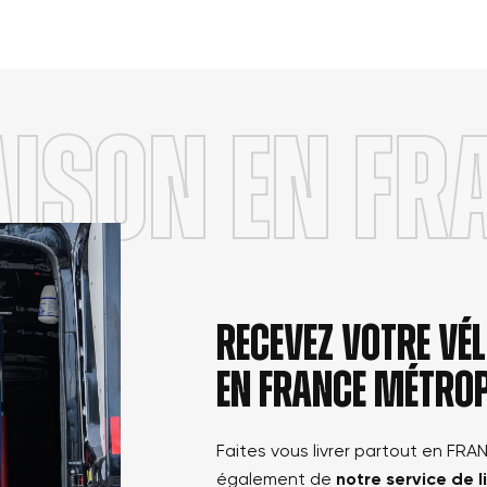
AISON en FR
Recevez votre v
en france métrop
Faites vous livrer partout en FRA
également de
notre service de l