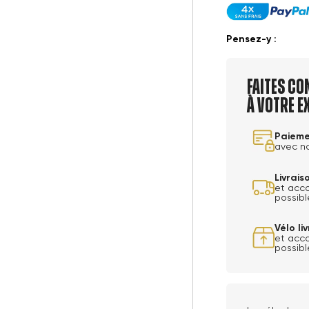
Pensez-y :
Faites co
à votre e
Paieme
avec n
Livrai
et acc
possibl
Vélo l
et acc
possibl