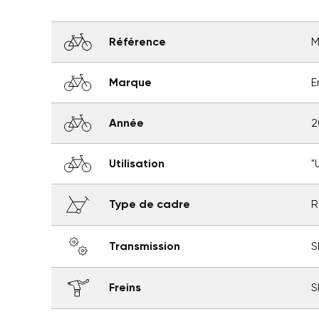
Référence
Marque
E
Année
2
Utilisation
"
Type de cadre
R
Crée
Con
Transmission
S
Nom
Vo
Ajou
Freins
S
d'e