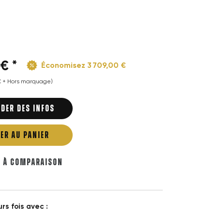
€ *
Économisez 3 709,00 €
 € + Hors marquage)
DER DES INFOS
ER AU PANIER
R À COMPARAISON
rs fois avec :