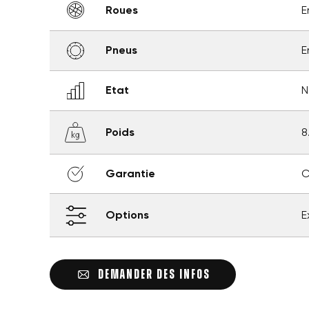
Roues
E
add_circle_outline
Pneus
E
Etat
N
Poids
8
Garantie
C
Options
E
DEMANDER DES INFOS