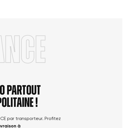
ANCE
élo partout
olitaine !
NCE par transporteur. Profitez
ivraison à