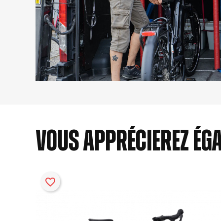
Vous apprécierez ég
favorite_border