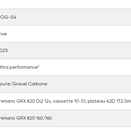
MOG-54
nve
025
Ultra performance"
oute/Gravel Carbone
r une liste d'envies
nexion
himano GRX 820 Di2 12v, cassette 10-51, plateau 42D 172.5
 de la liste d'envies
us devez être connecté pour ajouter des produits à votre liste
ter à ma liste d'envies
himano GRX 820 160/160
nvies.