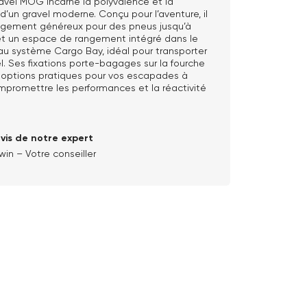
avel MOG incarne la polyvalence et la
’un gravel moderne. Conçu pour l’aventure, il
agement généreux pour des pneus jusqu’à
 un espace de rangement intégré dans le
au système Cargo Bay, idéal pour transporter
l. Ses fixations porte-bagages sur la fourche
 options pratiques pour vos escapades à
mpromettre les performances et la réactivité
avis de notre expert
win – Votre conseiller