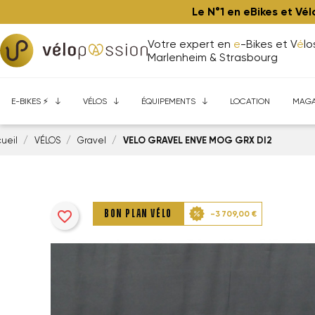
Le N°1 en eBikes et Vé
Votre expert en
e
-Bikes et V
é
lo
Marlenheim & Strasbourg
BONS PLANS ⚡️
BONS PLANS
Composants de vélos
E-bikes à Marlenheim
Ateliers
Aide à l'achat
VTT
VTT ⚡️
Vélos performance à Marlenh
Gravel
Accessoires
Trekking - Ville ⚡️
Assurance Bicytrust
Route / Fitness
Vêtements
Cargo
É
E-BIKES ⚡️
VÉLOS
ÉQUIPEMENTS
LOCATION
MAGA
ueil
VÉLOS
Gravel
VELO GRAVEL ENVE MOG GRX DI2
favorite_border
BON PLAN VÉLO
-3 709,00 €