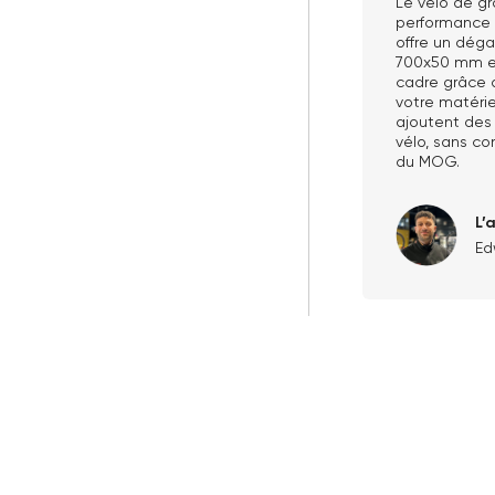
Le vélo de gr
performance d
offre un dég
700x50 mm et
cadre grâce 
votre matérie
ajoutent des
vélo, sans co
du MOG.
L’
Ed