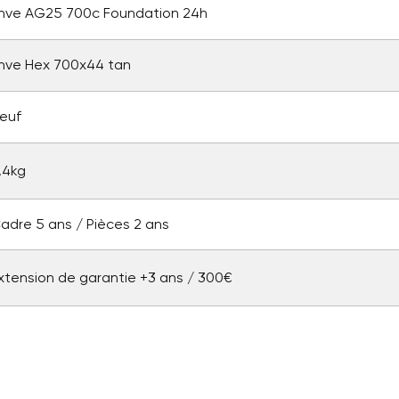
nve AG25 700c Foundation 24h
Annuler
Créer une nouvelle liste
Annuler
nve Hex 700x44 tan
Connexion
Créer une liste d'envies
euf
.4kg
adre 5 ans / Pièces 2 ans
xtension de garantie +3 ans / 300€