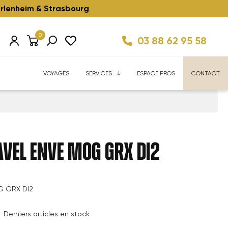
rlenheim & Strasbourg
0
03 88 62 95 58
Km/h ⚡️
ise
Velhome Service
Enfant ⚡️
Reconditionnés ⚡️
FAQ
VOYAGES
SERVICES
ESPACE PROS
CONTACT
AVEL ENVE MOG GRX DI2
G GRX DI2
Derniers articles en stock