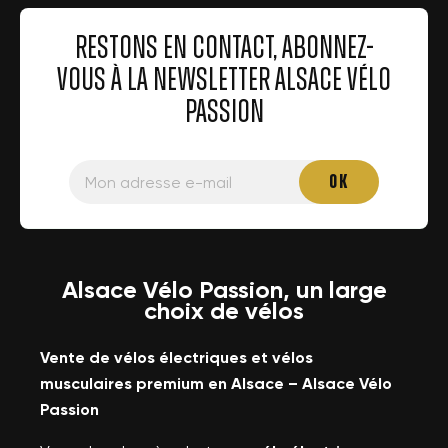
RESTONS EN CONTACT, ABONNEZ-
VOUS À LA NEWSLETTER ALSACE VÉLO
PASSION
×
Créer une liste d'envies
Alsace Vélo Passion, un large
×
×
Connexion
choix de vélos
((modalTitle))
Nom de la liste d'envies
Vous devez être connecté pour ajouter des produits à
Vente de vélos électriques et vélos
×
((confirmMessage))
Ajouter à ma liste d'envies
votre liste d'envies.
musculaires premium en Alsace – Alsace Vélo
Passion
((cancelText))