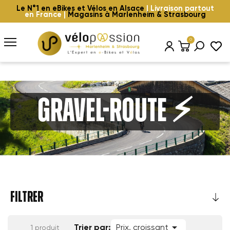
Le N°1 en eBikes et Vélos en Alsace
| Livraison partout
en France |
Magasins à Marlenheim & Strasbourg
0
Gravel-Route ⚡️
FILTRER

Trier par:
Prix, croissant
1 produit