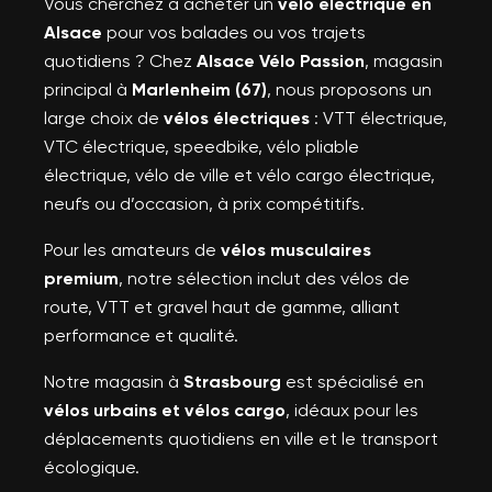
Vous cherchez à acheter un
vélo électrique en
Annuler
Créer une nouvelle liste
add_circle_outline
Annuler
Alsace
pour vos balades ou vos trajets
((modalDeleteText))
Connexion
quotidiens ? Chez
Alsace Vélo Passion
, magasin
Créer une liste d'envies
principal à
Marlenheim (67)
, nous proposons un
large choix de
vélos électriques
: VTT électrique,
VTC électrique, speedbike, vélo pliable
électrique, vélo de ville et vélo cargo électrique,
neufs ou d’occasion, à prix compétitifs.
Pour les amateurs de
vélos musculaires
premium
, notre sélection inclut des vélos de
route, VTT et gravel haut de gamme, alliant
performance et qualité.
Notre magasin à
Strasbourg
est spécialisé en
vélos urbains et vélos cargo
, idéaux pour les
déplacements quotidiens en ville et le transport
écologique.