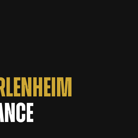
RLENHEIM
ance