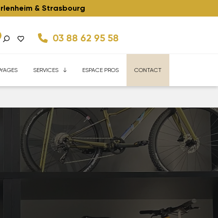
rlenheim & Strasbourg
03 88 62 95 58
kes 45Km/h
ise
Velhome Service
Enfant
FAQ
Reconditionnés
YAGES
SERVICES
ESPACE PROS
CONTACT