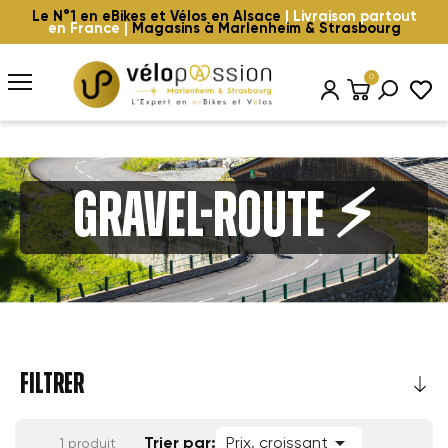
Le N°1 en eBikes et Vélos en Alsace
| Livraison partout
en France |
Magasins à Marlenheim & Strasbourg
0
Gravel-Route ⚡️
FILTRER

Trier par:
Prix, croissant
1 produit