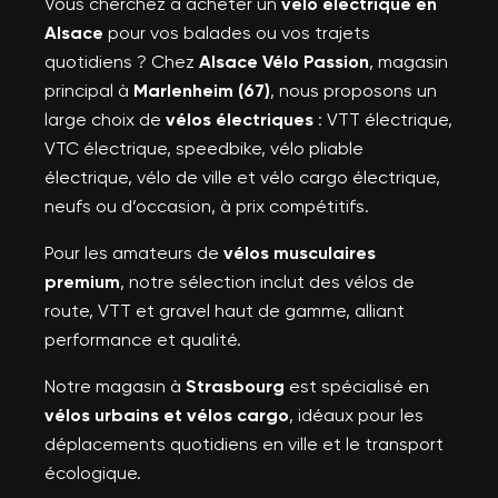
Vous cherchez à acheter un
vélo électrique en
Annuler
Créer une nouvelle liste
add_circle_outline
Annuler
Alsace
pour vos balades ou vos trajets
((modalDeleteText))
Connexion
quotidiens ? Chez
Alsace Vélo Passion
, magasin
Créer une liste d'envies
principal à
Marlenheim (67)
, nous proposons un
large choix de
vélos électriques
: VTT électrique,
VTC électrique, speedbike, vélo pliable
électrique, vélo de ville et vélo cargo électrique,
neufs ou d’occasion, à prix compétitifs.
Pour les amateurs de
vélos musculaires
premium
, notre sélection inclut des vélos de
route, VTT et gravel haut de gamme, alliant
performance et qualité.
Notre magasin à
Strasbourg
est spécialisé en
vélos urbains et vélos cargo
, idéaux pour les
déplacements quotidiens en ville et le transport
écologique.