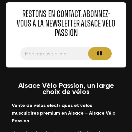
RESTONS EN CONTACT, ABONNEZ-
VOUS À LA NEWSLETTER ALSACE VÉLO
PASSION
×
Créer une liste d'envies
Alsace Vélo Passion, un large
×
×
Connexion
choix de vélos
((modalTitle))
Nom de la liste d'envies
Vous devez être connecté pour ajouter des produits à
Vente de vélos électriques et vélos
×
((confirmMessage))
Ajouter à ma liste d'envies
votre liste d'envies.
musculaires premium en Alsace – Alsace Vélo
Passion
((cancelText))