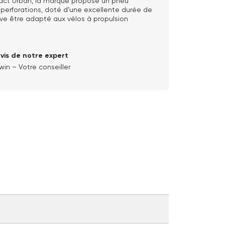
act Urban, la marque propose un pneu
 perforations, doté d’une excellente durée de
uve être adapté aux vélos à propulsion
avis de notre expert
win – Votre conseiller