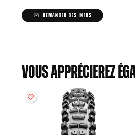
DEMANDER DES INFOS
Vous apprécierez ég
Crée
favorite_border
Con
Nom
Vo
Ajou
d'e