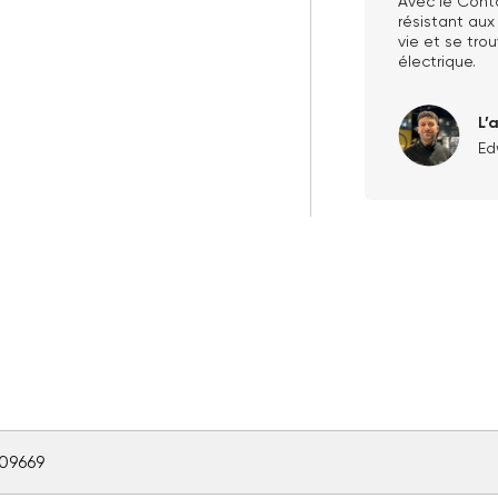
Avec le Cont
résistant aux
vie et se tro
électrique.
L’
Ed
09669