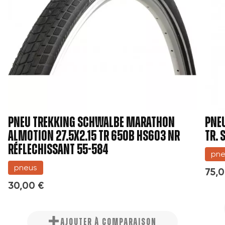
Annuler
Créer une nouvelle liste
Annuler
Connexion
Créer une liste d'envies
PNEU TREKKING SCHWALBE MARATHON
Pneu
ALMOTION 27.5x2.15 TR 650B HS603 NR
tr. 
RÉFLECHISSANT 55-584
pne
pneus
75,0
30,00 €
AJOUTER À COMPARAISON