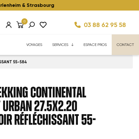
rlenheim & Strasbourg
0
03 88 62 95 58
Km/h ⚡️
ise
Velhome Service
Enfant ⚡️
Reconditionnés ⚡️
FAQ
VOYAGES
SERVICES
ESPACE PROS
CONTACT
SSANT 55-584
EKKING CONTINENTAL
 URBAN 27.5x2.20
OIR RÉFLÉCHISSANT 55-