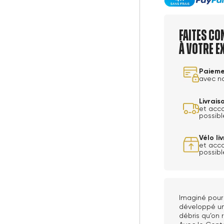
Faites co
à votre e
Paieme
avec n
Livrai
et acc
possibl
Vélo l
et acc
possibl
Imaginé pour 
développé un
débris qu’on 