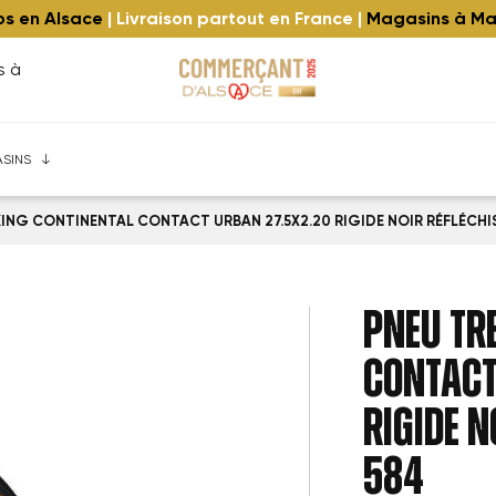
los en Alsace
| Livraison partout en France |
Magasins à Ma
s à
eim
 ⚡️
quipe
Trekking / Ville
Vélos cargo et urbains à Strasbourg
Gravel-Route ⚡️
Extension de garantie
Enfants
Mini-Pliables ⚡️
Reconditionnés
Leasing Zenride
Speed bikes 45
Repr
SINS
ING CONTINENTAL CONTACT URBAN 27.5X2.20 RIGIDE NOIR RÉFLÉCHI
PNEU TR
CONTACT
RIGIDE N
584