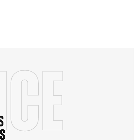
nce
s
us